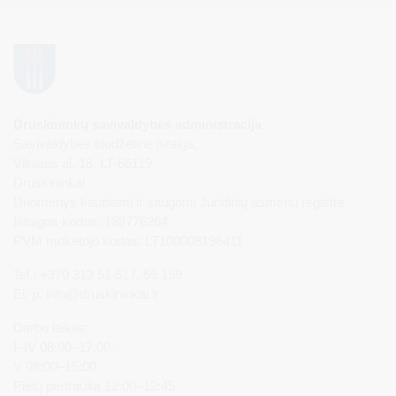
Druskininkų savivaldybės administracija
Savivaldybės biudžetinė įstaiga,
Vilniaus al. 18, LT-66119
Druskininkai
Duomenys kaupiami ir saugomi Juridinių asmenų registre
Įstaigos kodas: 188776264
PVM mokėtojo kodas: LT100008196411
Tel.: +370 313 51 517, 59 159
El. p.
info@druskininkai.lt
Darbo laikas:
I–IV 08:00–17:00,
V 08:00–15:00
Pietų pertrauka 12:00–12:45