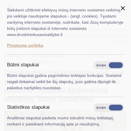
Siekdami užtikrinti efektyvų mūsų interneto svetainės veikimą,
jos veikloje naudojame slapukus - (angl. cookies). Tęsdami
naršymą interneto svetainėje, sutinkate, kad Jūsų kompiuteryje
EN
Ieškoti...
Titulinis
Naujienos
būtų įrašomi slapukai iš interneto svetainės
Druskininkų savivaldybės vadovai pasveikino ordino „Už
www.druskininkusavivaldybe.lt
nuopelnus Lietuvai“ medaliu apdovanotą Marijoną Stasę
Taryba
Zdančienę
Privatumo politika
Meras
2025-05-
Atnaujinimo data:
Visuomenės
06
2025-05-06
Administracija
informavimas
Būtini slapukai
Įjungta
Išjungta
Druskininkų savivaldybės vadovai
Veiklos sritys
Būtini slapukai įgalina pagrindines tinklapio funkcijas. Svetainė
pasveikino ordino „Už nuopelnus
negali tinkamai veikti be šių slapukų, juos galima išjungti tik
Teisinė informacija
pakeitus naršyklės nuostatas.
Lietuvai“ medaliu apdovanotą
Struktūra ir kontaktinė informacija
Marijoną Stasę Zdančienę
Statistikos slapukai
Karjera
Įjungta
Išjungta
Analitiniai slapukai padeda mums tobulinti mūsų tinklalapį,
DUK
renkant ir pateikiant informaciją apie jo naudojimą.
PASLAUGOS