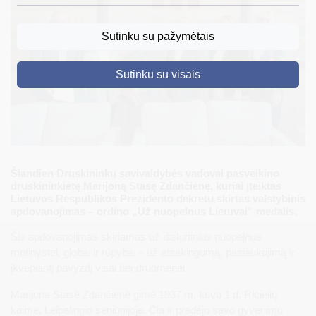
DRUSKININKAI
Sutinku su pažymėtais
SKELBIMAI
Sutinku su visais
TURIZMAS
VERSLAS
PROJEKTAI
ŠVIETIMAS
Šiandien Druskininkų savivaldybės vadovai pasveikino
druskininkietę Marijoną Stasę Zdančienę, kuriai įteiktas
REGISTRACIJA
Lietuvos Respublikos Prezidento dekretu skirtas valstybinis
apdovanojimas – ordino „Už nuopelnus Lietuvai“ medalis.
RENGINIAI
Šis apdovanojimas skiriamas už išskirtinius nuopelnus
motinystei, globai ir rūpybai – už atsakingumą, pasiaukojimą ir
įkvepiantį pavyzdį visai bendruomenei.
Marijona Stasė Zdančienė gimė 1937 m. kovo 1 d. Ricielių
kaime, Leipalingio seniūnijoje. Čia ir pradėjo savo gyvenimo