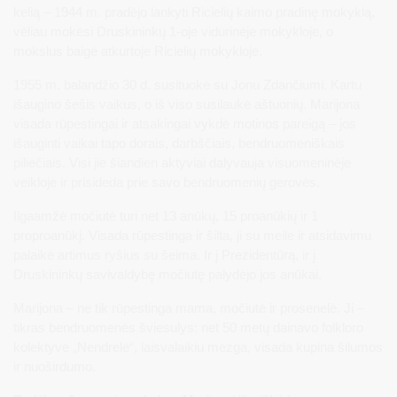
kelią – 1944 m. pradėjo lankyti Ricielių kaimo pradinę mokyklą,
vėliau mokėsi Druskininkų 1-oje vidurinėje mokykloje, o
mokslus baigė atkurtoje Ricielių mokykloje.
1955 m. balandžio 30 d. susituokė su Jonu Zdančiumi. Kartu
išaugino šešis vaikus, o iš viso susilaukė aštuonių. Marijona
visada rūpestingai ir atsakingai vykdė motinos pareigą – jos
išauginti vaikai tapo dorais, darbščiais, bendruomeniškais
piliečiais. Visi jie šiandien aktyviai dalyvauja visuomeninėje
veikloje ir prisideda prie savo bendruomenių gerovės.
Ilgaamžė močiutė turi net 13 anūkų, 15 proanūkių ir 1
proproanūkį. Visada rūpestinga ir šilta, ji su meile ir atsidavimu
palaikė artimus ryšius su šeima. Ir į Prezidentūrą, ir į
Druskininkų savivaldybę močiutę palydėjo jos anūkai.
Marijona – ne tik rūpestinga mama, močiutė ir prosenelė. Ji –
tikras bendruomenės šviesulys: net 50 metų dainavo folkloro
kolektyve „Nendrelė“, laisvalaikiu mezga, visada kupina šilumos
ir nuoširdumo.