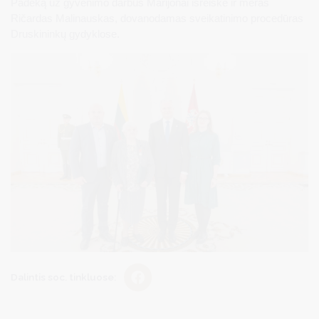
Padėką už gyvenimo darbus Marijonai išreiškė ir meras
Ričardas Malinauskas, dovanodamas sveikatinimo procedūras
Druskininkų gydyklose.
Dalintis soc. tinkluose: