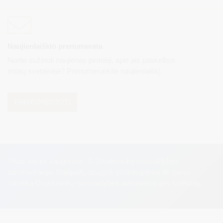
Naujienlaiškio prenumerata
Norite sužinoti naujienas pirmieji, apie jas paskelbus
mūsų svetainėje? Prenumeruokite naujienlaiškį.
PRENUMERUOTI
Visos teisės saugomos. © Druskininkų savivaldybės
administracija. Kopijuoti, dauginti, platinti galima tik gavus
raštišką Druskininkų savivaldybės administracijos sutikimą.