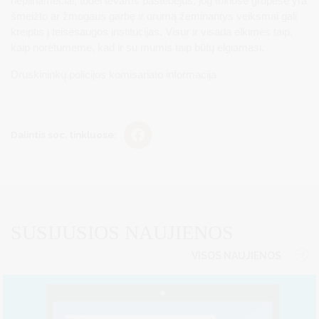
nepilnamečiai, todėl tėvams pastebėjus, jog tokiose grupėse yra
šmeižto ar žmogaus garbę ir orumą žeminantys veiksmai gali
kreiptis į teisėsaugos institucijas. Visur ir visada elkimės taip,
kaip norėtumėme, kad ir su mumis taip būtų elgiamasi.
Druskininkų policijos komisariato informacija
Dalintis soc. tinkluose:
SUSIJUSIOS NAUJIENOS
VISOS NAUJIENOS