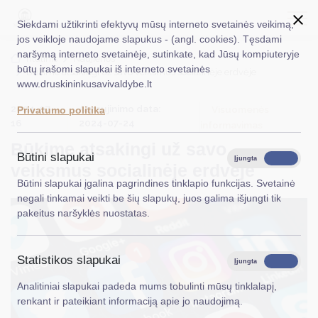
Siekdami užtikrinti efektyvų mūsų interneto svetainės veikimą,
jos veikloje naudojame slapukus - (angl. cookies). Tęsdami
naršymą interneto svetainėje, sutinkate, kad Jūsų kompiuteryje
EN
Ieškoti...
Titulinis
Naujienos
būtų įrašomi slapukai iš interneto svetainės
Būkime atsakingi už savo veiksmus socialinėje erdvėje
www.druskininkusavivaldybe.lt
Taryba
2024-07-
Atnaujinimo data:
Visuomenės
Privatumo politika
Meras
16
2024-07-24
informavimas
Būkime atsakingi už savo
Administracija
Būtini slapukai
Įjungta
Išjungta
veiksmus socialinėje erdvėje
Veiklos sritys
Būtini slapukai įgalina pagrindines tinklapio funkcijas. Svetainė
negali tinkamai veikti be šių slapukų, juos galima išjungti tik
Teisinė informacija
pakeitus naršyklės nuostatas.
Struktūra ir kontaktinė informacija
Statistikos slapukai
Karjera
Įjungta
Išjungta
Analitiniai slapukai padeda mums tobulinti mūsų tinklalapį,
DUK
renkant ir pateikiant informaciją apie jo naudojimą.
PASLAUGOS