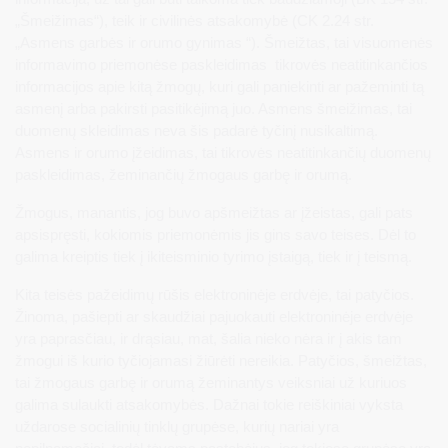
„Šmeižimas“), teik ir civilinės atsakomybė (CK 2.24 str.
„Asmens garbės ir orumo gynimas “). Šmeižtas, tai visuomenės
informavimo priemonėse paskleidimas tikrovės neatitinkančios
informacijos apie kitą žmogų, kuri gali paniekinti ar pažeminti tą
asmenį arba pakirsti pasitikėjimą juo. Asmens šmeižimas, tai
duomenų skleidimas neva šis padarė tyčinį nusikaltimą.
Asmens ir orumo įžeidimas, tai tikrovės neatitinkančių duomenų
paskleidimas, žeminančių žmogaus garbę ir orumą.
Žmogus, manantis, jog buvo apšmeižtas ar įžeistas, gali pats
apsispręsti, kokiomis priemonėmis jis gins savo teises. Dėl to
galima kreiptis tiek į ikiteisminio tyrimo įstaigą, tiek ir į teismą.
Kita teisės pažeidimų rūšis elektroninėje erdvėje, tai patyčios.
Žinoma, pašiepti ar skaudžiai pajuokauti elektroninėje erdvėje
yra paprasčiau, ir drąsiau, mat, šalia nieko nėra ir į akis tam
žmogui iš kurio tyčiojamasi žiūrėti nereikia. Patyčios, šmeižtas,
tai žmogaus garbę ir orumą žeminantys veiksniai už kuriuos
galima sulaukti atsakomybės. Dažnai tokie reiškiniai vyksta
uždarose socialinių tinklų grupėse, kurių nariai yra