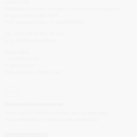
Druskininkai
Duomenys kaupiami ir saugomi Juridinių asmenų registre
Įstaigos kodas: 188776264
PVM mokėtojo kodas: LT100008196411
Tel.: +370 313 51 517, 59 159
El. p.
info@druskininkai.lt
Darbo laikas:
I–IV 08:00–17:00,
V 08:00–15:00
Pietų pertrauka 12:00–12:45
Naujienlaiškio prenumerata
Norite sužinoti naujienas pirmieji, apie jas paskelbus
mūsų svetainėje? Prenumeruokite naujienlaiškį.