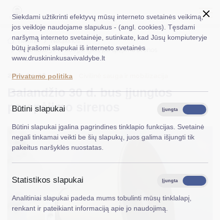
Siekdami užtikrinti efektyvų mūsų interneto svetainės veikimą,
jos veikloje naudojame slapukus - (angl. cookies). Tęsdami
naršymą interneto svetainėje, sutinkate, kad Jūsų kompiuteryje
EN
Ieškoti...
Titulinis
Naujienos
būtų įrašomi slapukai iš interneto svetainės
Balandžio 30 d. bus įjungtos perspėjimo sirenos
www.druskininkusavivaldybe.lt
Taryba
2025-04-28
Civilinė sauga ir mobilizacija
Privatumo politika
Meras
Balandžio 30 d. bus įjungtos
Administracija
perspėjimo sirenos
Būtini slapukai
Įjungta
Išjungta
Veiklos sritys
Būtini slapukai įgalina pagrindines tinklapio funkcijas. Svetainė
negali tinkamai veikti be šių slapukų, juos galima išjungti tik
Teisinė informacija
pakeitus naršyklės nuostatas.
Struktūra ir kontaktinė informacija
Statistikos slapukai
Karjera
Įjungta
Išjungta
Analitiniai slapukai padeda mums tobulinti mūsų tinklalapį,
DUK
renkant ir pateikiant informaciją apie jo naudojimą.
PASLAUGOS