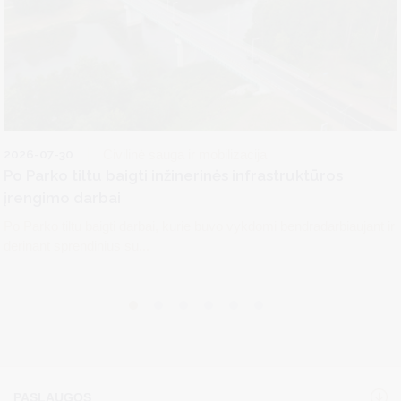
2026-07-30
Civilinė sauga ir mobilizacija
Po Parko tiltu baigti inžinerinės infrastruktūros
įrengimo darbai
Po Parko tiltu baigti darbai, kurie buvo vykdomi bendradarbiaujant ir
derinant sprendinius su...
PASLAUGOS