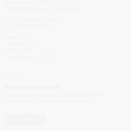
Įstaigos kodas: 188776264
PVM mokėtojo kodas: LT100008196411
Tel.: +370 313 51 517, 59 159
El. p.
info@druskininkai.lt
Darbo laikas:
I–IV 08:00–17:00,
V 08:00–15:00
Pietų pertrauka 12:00–12:45
Naujienlaiškio prenumerata
Norite sužinoti naujienas pirmieji, apie jas paskelbus
mūsų svetainėje? Prenumeruokite naujienlaiškį.
PRENUMERUOTI