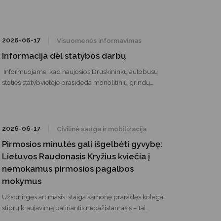
mieste esančiame Vijūnėlės tvenkinio paplūdimyje
birželio 9 dieną buvo surengti praktiniai mokymai ant
vandens.
2026-06-17
Visuomenės informavimas
Informacija dėl statybos darbų
Informuojame, kad naujosios Druskininkų autobusų
stoties statybvietėje prasideda monolitinių grindų
betonavimo darbai – vienas svarbiausių statybų etapų.
2026-06-17
Civilinė sauga ir mobilizacija
Pirmosios minutės gali išgelbėti gyvybę:
Lietuvos Raudonasis Kryžius kviečia į
nemokamus pirmosios pagalbos
mokymus
Užspringęs artimasis, staiga sąmonę praradęs kolega,
stiprų kraujavimą patiriantis nepažįstamasis – tai
situacijos, kuriose pagalbos reikia iškart, dar prieš