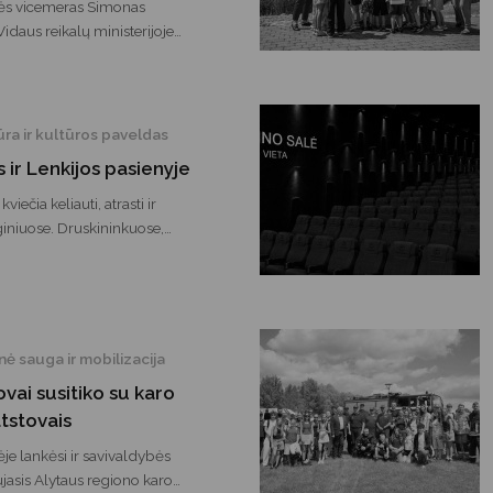
Vartotojų teisių apsauga
bės vicemeras Simonas
idaus reikalų ministerijoje
Pranešėjų apsauga
sesijoje, skirtoje rengiamam
aliniam pažangos planui.
Asmens duomenų apsauga
ūra ir kultūros paveldas
 ir Lenkijos pasienyje
iečia keliauti, atrasti ir
giniuose. Druskininkuose,
ldapėje ir Supraslyje vyks
porto varžybos, tradicinės šventės
rsiantys vietos bendruomenes ir
inė sauga ir mobilizacija
vai susitiko su karo
tstovais
je lankėsi ir savivaldybės
jasis Alytaus regiono karo