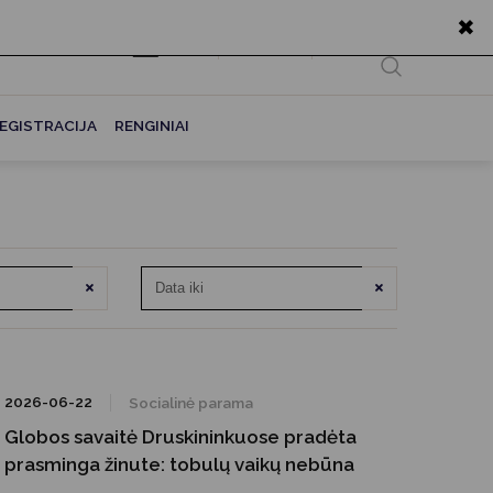
✖
EN
Ieškoti...
EGISTRACIJA
RENGINIAI
Išvalyti
Išvalyti
2026-06-22
Socialinė parama
Globos savaitė Druskininkuose pradėta
prasminga žinute: tobulų vaikų nebūna