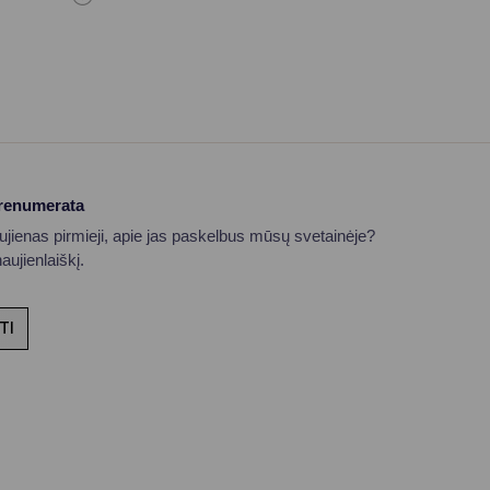
prenumerata
aujienas pirmieji, apie jas paskelbus mūsų svetainėje?
ujienlaiškį.
TI