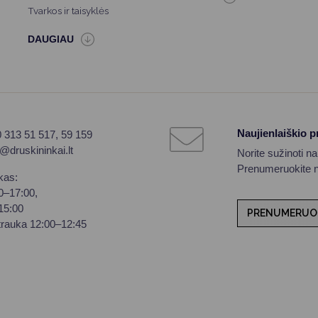
Tvarkos ir taisyklės
Naujienlaiškio 
0 313 51 517, 59 159
o@druskininkai.lt
Norite sužinoti n
Prenumeruokite na
kas:
00–17:00,
–15:00
PRENUMERUO
trauka 12:00–12:45