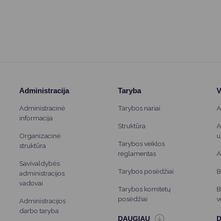
inas Urmanavičius,
jų ir įstaigų atstovai, bičiuliai
endražygių.
Administracija
Taryba
V
Administracinė
Tarybos nariai
A
informacija
Struktūra
A
Organizacinė
u
Tarybos veiklos
struktūra
reglamentas
A
Savivaldybės
Tarybos posėdžiai
B
administracijos
vadovai
Tarybos komitetų
B
posėdžiai
v
Administracijos
darbo taryba