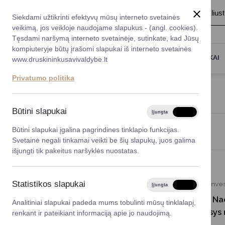
A
Šriftas:
A
A
Fonas:
Baltas
Juoda
Ilius
Taryba
Meras
Administracija
Siekdami užtikrinti efektyvų mūsų interneto svetainės
Karjera
DUK
veikimą, jos veikloje naudojame slapukus - (angl. cookies).
*}
Registruokitės priėmi
Administracin
Tęsdami naršymą interneto svetainėje, sutinkate, kad Jūsų
kompiuteryje būtų įrašomi slapukai iš interneto svetainės
Titulinis
Naujienos
Darbotvarkė
Savivaldybės 
PASLAUGOS
DRUSKININKAI
www.druskininkusavivaldybe.lt
vadovai
Kontaktai
NAUJIENOS
Privatumo politika
Planavimo do
Vicemerai
Korupcijos pre
Būtini slapukai
Įjungta
Išjungta
Mero patarėja
Viešieji pirkim
Būtini slapukai įgalina pagrindines tinklapio funkcijas.
Viso įrašų: 1414
Svetainė negali tinkamai veikti be šių slapukų, juos galima
Lygios galim
išjungti tik pakeitus naršyklės nuostatas.
Savivaldybės
projektai
2026-06-22
Statistikos slapukai
Inves
Įjungta
Išjungta
Finansų valdym
Diskusijoje dėl N
Analitiniai slapukai padeda mums tobulinti mūsų tinklalapį,
plano – dėmesys r
renkant ir pateikiant informaciją apie jo naudojimą.
Organizacinė 