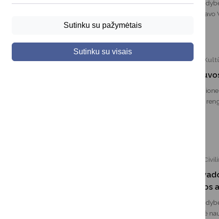
Druskininkų savivaldy
Kazakevičius dalyvavo V
surengtoje strateginėje 
Sutinku su pažymėtais
2028–2034 metų Nacion
Sutinku su visais
2026-06-22
Kult
Renginiai Lietuvos
Vasara pasienio regione kv
dalyvauti įvairiuose ren
Birštone, Augustave, Ge
koncertai, festivaliai, s
bei kiti renginiai, subu
svečius.
2026-06-18
Civil
Savivaldybės vado
komendantūros a
Druskininkų savivaldybė
vadovams prisistatė nau