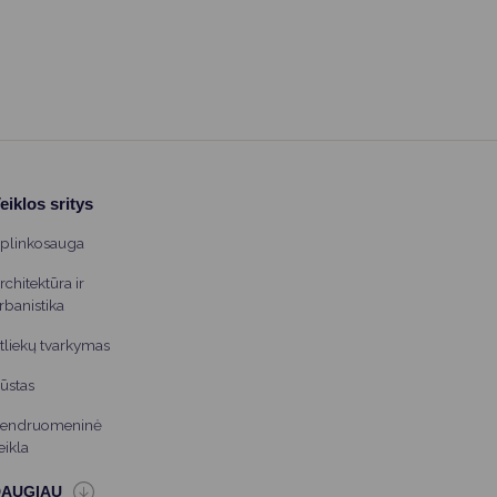
sulaukiant medikų. Pirmosios minutės gali išgelbėti
gyvybę, todėl neužtenka vien noro padėti, reikia žinoti ir
kaip tai padaryti teisingai. Lietuvos Raudonasis Kryžius
kviečia gyventojus ir bendruomenes dalyvauti
nemokamuose pirmosios pagalbos mokymuose.
eiklos sritys
plinkosauga
rchitektūra ir
rbanistika
tliekų tvarkymas
ūstas
endruomeninė
eikla