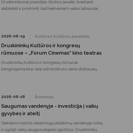
Druskininkuose prasidėjo Globos savaitė, kviečianti
stabtelėti ir prisiminti, kad kiekvienam vaikui labiausiai
reikia ne tobulumo, o meilės, saugumo ir žmogaus,
kuris būtų šalia. Savaitės atidarymą jautria daina „Viskas
bus gerai“ pradėjo jaunoji atlikėja Deinora Dailydaitė, o
renginio dalyviai buvo kviečiami padėkoti tiems, kurie
2026-06-19
Kultūra ir kultūros paveldas
savo širdyse ir namuose atranda vietos vaikams.
Druskininkų Kultūros ir kongresų
rūmuose – „Forum Cinemas“ kino teatras
Druskininkų Kultūros ir kongresų rūmuose
įrenginėjamą kino salę administruos viena didžiausių
kino teatrų operatorių Baltijos šalyse – Forum Cinemas.
2026-06-18
Švietimas
Saugumas vandenyje - investicija į vaikų
gyvybes ir ateitį
Siekdami mažinti nelaimingų atsitikimų vandenyje riziką
ir ugdyti vaikų saugaus elgesio įgūdžius, Druskininkų