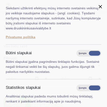
Siekdami užtikrinti efektyvų mūsų interneto svetainės veikimą,
jos veikloje naudojame slapukus - (angl. cookies). Tęsdami
naršymą interneto svetainėje, sutinkate, kad Jūsų kompiuteryje
EN
Ieškoti...
Titulinis
Naujienos
būtų įrašomi slapukai iš interneto svetainės
NAUJIENOS
www.druskininkusavivaldybe.lt
Taryba
Privatumo politika
Meras
Viso įrašų: 1416
Administracija
Būtini slapukai
Įjungta
Išjungta
Filtruoti:
Veiklos sritys
Būtini slapukai įgalina pagrindines tinklapio funkcijas. Svetainė
Visos naujienos
negali tinkamai veikti be šių slapukų, juos galima išjungti tik
Teisinė informacija
pakeitus naršyklės nuostatas.
Struktūra ir kontaktinė informacija
Išvalyti
Išvalyt
Statistikos slapukai
Karjera
Įjungta
Išjungta
Analitiniai slapukai padeda mums tobulinti mūsų tinklalapį,
DUK
renkant ir pateikiant informaciją apie jo naudojimą.
PASLAUGOS