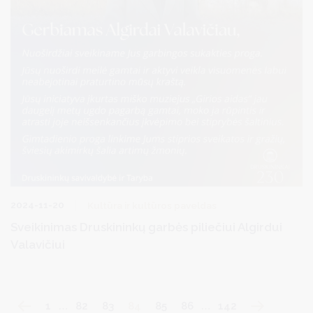
2024-11-20
Kultūra ir kultūros paveldas
Sveikinimas Druskininkų garbės piliečiui Algirdui
Valavičiui
1
…
82
83
84
85
86
…
142