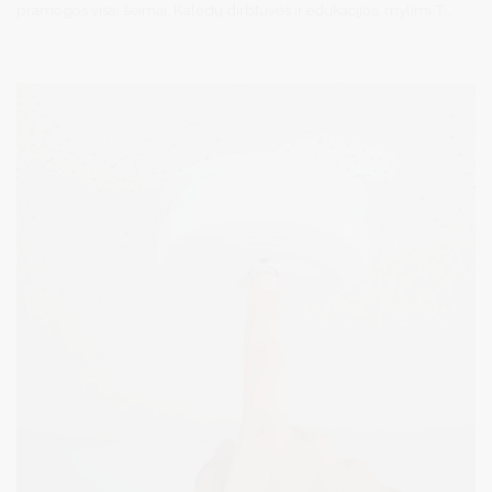
pramogos visai šeimai, Kalėdų dirbtuvės ir edukacijos, mylimi TV
serialo „Tai bent Kalėdos“ personažai bei žinomų veidų vizitai –
visa tai Druskininkų miesto gyventojų ir svečių „Tai Bent
Rezidencijoje“ laukia nuo gruodžio 1 d. iki pat Naujųjų metų.