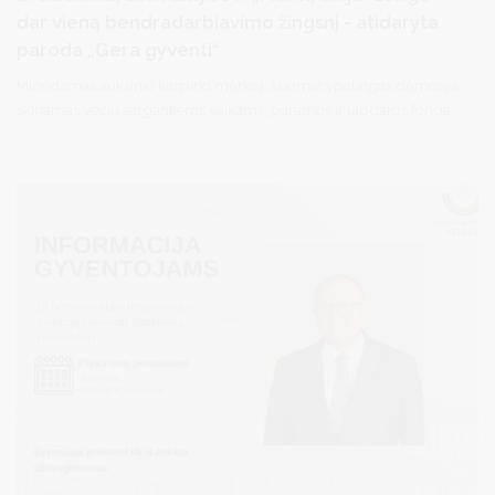
dar vieną bendradarbiavimo žingsnį - atidaryta
paroda „Gera gyventi“
Minėdamas auksinio kaspino mėnesį, kuomet ypatingas dėmesys
skiriamas vėžiu sergantiems vaikams, paramos ir labdaros fondas
„Mamų unija“ pristatė Gabrieliaus Jauniškio fotografijų parodą
„Gyventi gera“.