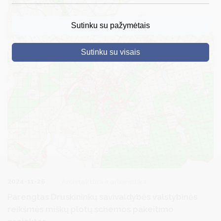
DRUSKININKAI
Sutinku su pažymėtais
SKELBIMAI
Sutinku su visais
TURIZMAS
VERSLAS
PROJEKTAI
ŠVIETIMAS
REGISTRACIJA
RENGINIAI
2024-11-26
Architektūra ir urbanistika
Parengtas Druskininkų savivaldybės valstybinės
reikšmės miškų plotų schemos pakeitimo