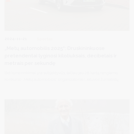
2024-11-21
Sportas
„Metų automobilis 2025“: Druskininkuose
pretendentai lyginosi kiloliuksais, decibelais ir
metrais per sekundę
Bet kurie rinkimai yra subjektyvūs, tačiau jau 28 kartą rengiamo
konkurso „Metų automobilis“ organizatoriai Lietuvos žurnalistų
autoklubas (LŽA) nuolat papildo ir tobulina geriausiųjų atrankos
metodiką, įtraukdami vis daugiau tiksliai pamatuojamų ir
palyginamų rodiklių. Šią savaitę Lietuvos sporto centro bazėje
„Druskininkai“ vyksta intensyviausia konkurso dalis, kuomet
pretendentai pakliūva į rankas „Vilnius TECH“ universiteto
Automobilių inžinerijos katedros mokslininkams bei techninės
apžiūros įmonių asociacijos „Transeksta“ komandai.