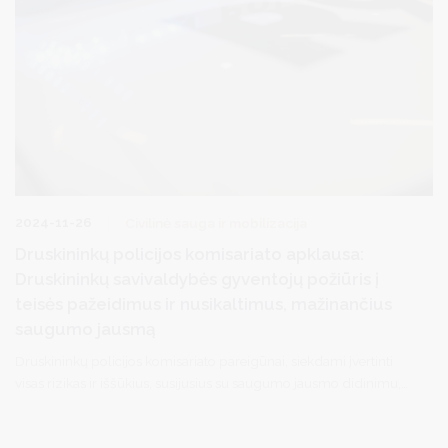
2024-11-26
Civilinė sauga ir mobilizacija
Druskininkų policijos komisariato apklausa:
Druskininkų savivaldybės gyventojų požiūris į
teisės pažeidimus ir nusikaltimus, mažinančius
saugumo jausmą
Druskininkų policijos komisariato pareigūnai, siekdami įvertinti
visas rizikas ir iššūkius, susijusius su saugumo jausmo didinimu,
nuo 2024 lapkričio 26 d. iki 2024 gruodžio 10 d. atlieka gyventojų
apklausą. Apklausos tikslas – išsiaiškinti Druskininkų savivaldybės