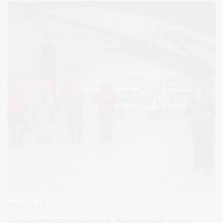
gyventojų požiūrį į teisės pažeidimus ir nusikaltimus, keliančius
jiems susirūpinimą ir mažinančius saugumo jausmą Druskininkų
savivaldybėje.
2024-11-26
Socialinė parama
Druskininkų savivaldybė ir „Mamų unija“ žengė