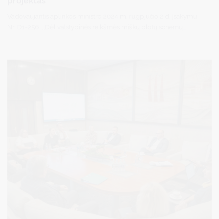
projektas
Vadovaujantis aplinkos ministro 2024 m. rugpjūčio 2 d. įsakymu
Nr. D1-256 ,,Dėl valstybinės reikšmės miškų plotų schemų
tikslinimo“, parengtas Druskininkų savivaldybės valstybinės
reikšmės miškų plotų schemos pakeitimo projektas.