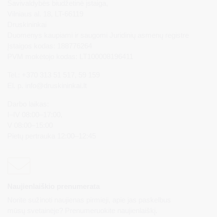
Savivaldybės biudžetinė įstaiga,
Vilniaus al. 18, LT-66119
Druskininkai
Duomenys kaupiami ir saugomi Juridinių asmenų registre
Įstaigos kodas: 188776264
PVM mokėtojo kodas: LT100008196411
Tel.: +370 313 51 517, 59 159
El. p.
info@druskininkai.lt
Darbo laikas:
I–IV 08:00–17:00,
V 08:00–15:00
Pietų pertrauka 12:00–12:45
Naujienlaiškio prenumerata
Norite sužinoti naujienas pirmieji, apie jas paskelbus
mūsų svetainėje? Prenumeruokite naujienlaiškį.