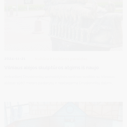
2024-11-21
Kultūra ir kultūros paveldas
Vilniaus alėjos skulptūros atgims iš naujo
Antradienį Druskininkų savivaldybės vadovai susitiko su Vilniaus
alėjoje 1987 metais pastatytų ir neatsiejama Druskininkų dalimi
tapusių skulptūrų autoriais broliais Jonu ir Bernardu Arčikauskais.