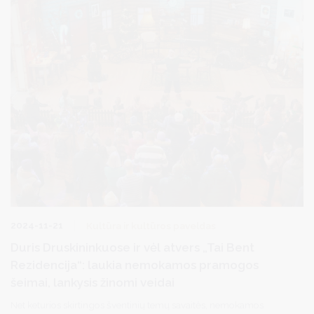
2024-11-21
Kultūra ir kultūros paveldas
Duris Druskininkuose ir vėl atvers „Tai Bent
Rezidencija“: laukia nemokamos pramogos
šeimai, lankysis žinomi veidai
Net keturios skirtingos šventinių temų savaitės, nemokamos