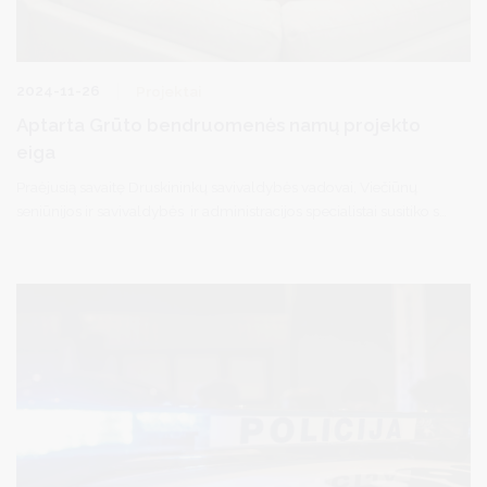
2024-11-26
Projektai
Aptarta Grūto bendruomenės namų projekto
eiga
Praėjusią savaitę Druskininkų savivaldybės vadovai, Viečiūnų
seniūnijos ir savivaldybės ir administracijos specialistai susitiko su
Grūto bendruomenės nariais ir aptarė galimybes Grūte įrengti
bendruomenei skirtus namus.