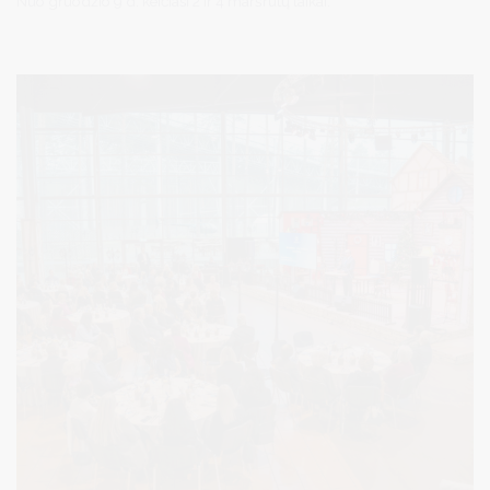
Nuo gruodžio 9 d. keičiasi 2 ir 4 maršrutų laikai: