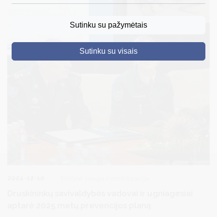
DRUSKININKAI
Sutinku su pažymėtais
SKELBIMAI
Sutinku su visais
TURIZMAS
VERSLAS
PROJEKTAI
ŠVIETIMAS
REGISTRACIJA
RENGINIAI
2024-12-10
Civilinė sauga ir mobilizacija
Druskininkų savivaldybės vadovai ir ugniagesiai
aptarė 2025 metų prevencijos planą