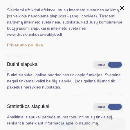
Siekdami užtikrinti efektyvų mūsų interneto svetainės veikimą,
jos veikloje naudojame slapukus - (angl. cookies). Tęsdami
naršymą interneto svetainėje, sutinkate, kad Jūsų kompiuteryje
EN
Ieškoti...
Titulinis
Naujienos
būtų įrašomi slapukai iš interneto svetainės
NAUJIENOS
www.druskininkusavivaldybe.lt
Taryba
Privatumo politika
Meras
Viso įrašų: 1416
Administracija
Būtini slapukai
Įjungta
Išjungta
Filtruoti:
Veiklos sritys
Būtini slapukai įgalina pagrindines tinklapio funkcijas. Svetainė
Visos naujienos
negali tinkamai veikti be šių slapukų, juos galima išjungti tik
Teisinė informacija
pakeitus naršyklės nuostatas.
Struktūra ir kontaktinė informacija
Išvalyti
Išvalyt
Statistikos slapukai
Karjera
Įjungta
Išjungta
Analitiniai slapukai padeda mums tobulinti mūsų tinklalapį,
DUK
renkant ir pateikiant informaciją apie jo naudojimą.
PASLAUGOS