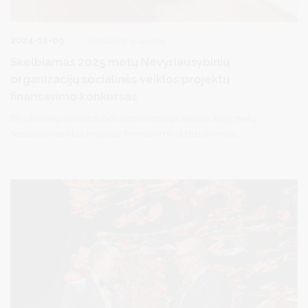
2024-12-09
Socialinė parama
Skelbiamas 2025 metų Nevyriausybinių
organizacijų socialinės veiklos projektų
finansavimo konkursas
Druskininkų savivaldybės administracija skelbia 2025 metų
Socialinės veiklos projektų finansavimo iš Druskininkų
savivaldybės biudžeto lėšų konkursą ir kviečia teikti paraiškas
nevyriausybines organizacijas (toliau – NVO), veikiančias
socialinėje srityje.