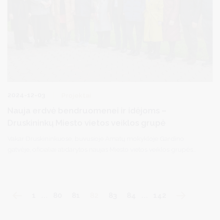
2024-12-03
Projektai
Nauja erdvė bendruomenei ir idėjoms –
Druskininkų Miesto vietos veiklos grupė
Vakar Druskininkuose, buvusioje Amatų mokykloje Gardino
gatvėje, oficialiai atidarytos naujas Miesto vietos veiklos grupės
„Druskininkų harmonija“ patalpos ir organizuotas valdybos
posėdis.
1
…
80
81
82
83
84
…
142