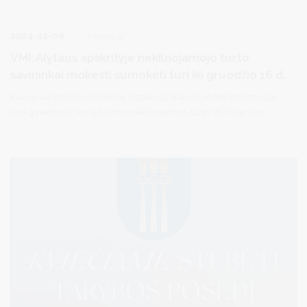
2024-12-06
Finansai
VMI: Alytaus apskrityje nekilnojamojo turto
savininkai mokestį sumokėti turi iki gruodžio 16 d.
Kauno valstybinė mokesčių inspekcija (Kauno AVMI) informuoja,
kad gyventojai, kurių turimo nekilnojamojo turto (NT) bendra
mokestinė vertė viršija 150 tūkst. eurų – NT mokesčio deklaracijas
savarankiškai užpildyti bei mokestį už 2024 metus sumokėti turi
iki gruodžio 16 d.