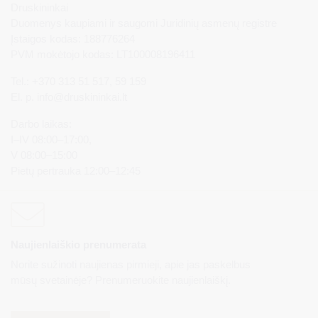
Druskininkai
Duomenys kaupiami ir saugomi Juridinių asmenų registre
Įstaigos kodas: 188776264
PVM mokėtojo kodas: LT100008196411
Tel.: +370 313 51 517, 59 159
El. p.
info@druskininkai.lt
Darbo laikas:
I–IV 08:00–17:00,
V 08:00–15:00
Pietų pertrauka 12:00–12:45
Naujienlaiškio prenumerata
Norite sužinoti naujienas pirmieji, apie jas paskelbus
mūsų svetainėje? Prenumeruokite naujienlaiškį.