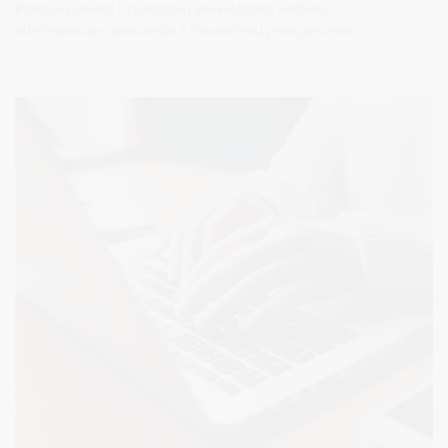
Praėjusią savaitę Druskininkų savivaldybės vadovai,
administracijos specialistai ir Druskininkų priešgaisrinės
gelbėjimo tarnybos atstovai aptarė2025 metų veiklos plano
prevencinę programą, skirtą užtikrinti efektyvią gaisrų prevenciją ir
gelbėjimo darbų organizavimą savivaldybės teritorijoje.