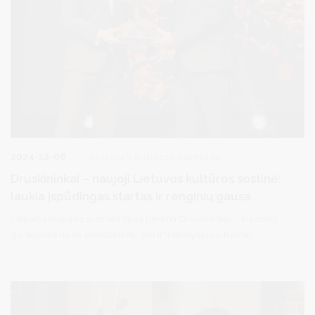
2024-12-06
Kultūra ir kultūros paveldas
Druskininkai – naujoji Lietuvos kultūros sostinė:
laukia įspūdingas startas ir renginių gausa
Lietuvos kultūros sostinės titulą perima Druskininkai – kurortas,
garsėjantis ne tik sveikatinimu, bet ir intensyviu kultūriniu
gyvenimu, kuris 2025-aisiais taps dar ryškesnis.