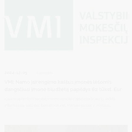
2024-12-05
Finansai
VMI: Namo įsirengimo kaštus įmonės lėšomis
dangsčiusi įmonė biudžetą papildys 62 tūkst. Eur
Kauno apskrities valstybinė mokesčių inspekcija (Kauno AVMI)
informuoja, kad dėl šiemet Kauno, Marijampolės ir Alytaus
apskrityse nustatytų privačių poreikių tenkinimo įmonės lėšomis
atvejų, biudžetą pasieks 245,5 tūkst. Eur papildomai mokėtinų
mokesčių ir susijusių sumų. Stebint pastarųjų metų tendencijas,
minėtose apskrityse nustatoma apie ketvirtadalis visos Lietuvos