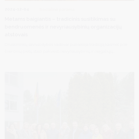
2024-12-04
Socialinė parama
Metams baigiantis – tradicinis susitikimas su
bendruomenės ir nevyriausybinių organizacijų
atstovais
Druskininkų savivaldybės vadovai puoselėja tradiciją kasmet prie
šventinių pietų stalo pakviesti nevyriausybinių ir neįgaliųjų
organizacijų atstovus.