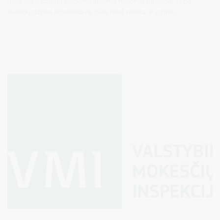
Belaukiant Kalėdų kiekvieną apninka malonūs rūpesčiai. O po
švenčių dažnai prasideda ne tokie mieli reikalai ir sąžinės
priekaištai, lydimi amžino klausimo: ir kam tiek reikėjo? Pirkti,
gaminti, valgyti, o galiausiai – dar ir išmesti.