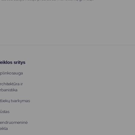
betonavimo darbai – vienas svarbiausių statybų etapų.
eiklos sritys
plinkosauga
rchitektūra ir
rbanistika
tliekų tvarkymas
ūstas
endruomeninė
eikla