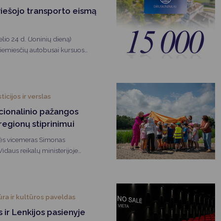
Vartotojų teisių apsauga
viešojo transporto eismą
Pranešėjų apsauga
io 24 d. (Joninių dieną)
Asmens duomenų apsauga
riemiesčių autobusai kursuos
araštį.
ticijos ir verslas
acionalinio pažangos
egionų stiprinimui
bės vicemeras Simonas
idaus reikalų ministerijoje
sesijoje, skirtoje rengiamam
aliniam pažangos planui.
ūra ir kultūros paveldas
 ir Lenkijos pasienyje