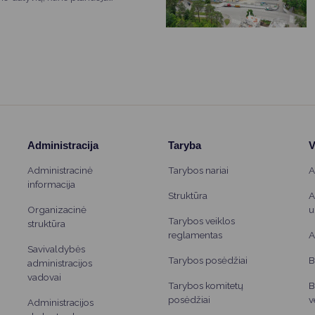
utraukti dalyvavimą pensijų
laikotarpiu (2026-01-01-2027-
ybėmis, susijusiomis su
iš pensijų fondų,
avivaldybes prisidėti prie
klaidos. Ši informacija ypatingai
 gauna piniginę socialinę
slaugas arba planuoja teikti
 socialinės paramos skyrimo ar
Administracija
Taryba
V
imo.
Administracinė
Tarybos nariai
A
informacija
Struktūra
A
Organizacinė
u
Tarybos veiklos
struktūra
reglamentas
A
Savivaldybės
Tarybos posėdžiai
B
administracijos
vadovai
Tarybos komitetų
B
posėdžiai
v
Administracijos