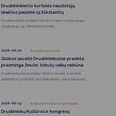
Druskininkiečio kortelės naudotojų
skaičius pasiekė 15 tūkstančių
Druskininkiečio kortelės bendruomenė ir toliau auga –
užsakyta jau 15- tūkstantoji kortelė.
2026-06-22
Socialinė parama
Globos savaitė Druskininkuose pradėta
prasminga žinute: tobulų vaikų nebūna
Druskininkuose prasidėjo Globos savaitė, kviečianti
stabtelėti ir prisiminti, kad kiekvienam vaikui labiausiai
reikia ne tobulumo, o meilės, saugumo ir žmogaus,
kuris būtų šalia. Savaitės atidarymą jautria daina „Viskas
bus gerai“ pradėjo jaunoji atlikėja Deinora Dailydaitė, o
renginio dalyviai buvo kviečiami padėkoti tiems, kurie
2026-06-19
Kultūra ir kultūros paveldas
savo širdyse ir namuose atranda vietos vaikams.
Druskininkų Kultūros ir kongresų