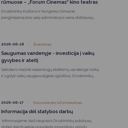
rūmuose – „Forum Cinemas“ kino teatras
Druskininkų Kultūros ir kongresų rūmuose
įrenginėjamą kino salę administruos viena didžiausių
kino teatrų operatorių Baltijos šalyse – Forum Cinemas.
2026-06-18
Švietimas
Saugumas vandenyje - investicija į vaikų
gyvybes ir ateitį
Siekdami mažinti nelaimingų atsitikimų vandenyje riziką
ir ugdyti vaikų saugaus elgesio įgūdžius, Druskininkų
mieste esančiame Vijūnėlės tvenkinio paplūdimyje
birželio 9 dieną buvo surengti praktiniai mokymai ant
vandens.
2026-06-17
Visuomenės informavimas
Informacija dėl statybos darbų
Informuojame, kad naujosios Druskininkų autobusų
stoties statybvietėje prasideda monolitinių grindų