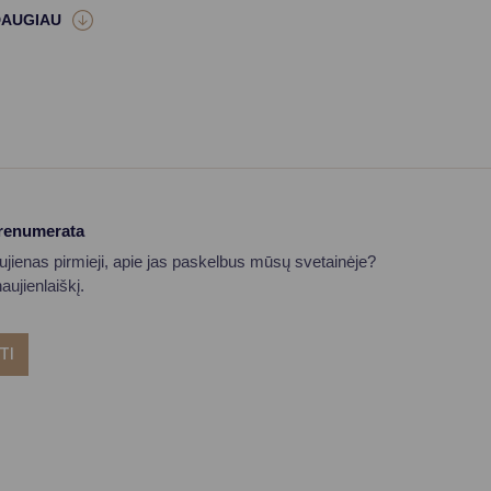
prenumerata
aujienas pirmieji, apie jas paskelbus mūsų svetainėje?
ujienlaiškį.
TI