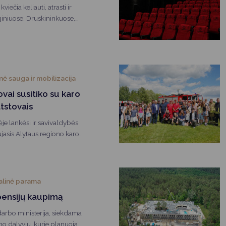
iečia keliauti, atrasti ir
giniuose. Druskininkuose,
ldapėje ir Supraslyje vyks
porto varžybos, tradicinės šventės
rsiantys vietos bendruomenes ir
inė sauga ir mobilizacija
vai susitiko su karo
tstovais
je lankėsi ir savivaldybės
jasis Alytaus regiono karo
s leitenantas Eimantas
itikime dalyvavo Alytaus
ndantūros komendanto
ečeslavas Markovas ir
alinė parama
ės karo komendantas kapitonas
pensijų kaupimą
darbo ministerija, siekdama
o dalyvių, kurie planuoja