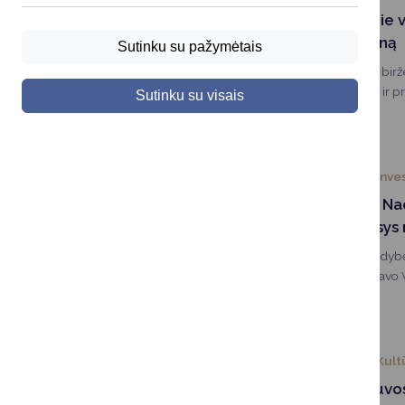
Informacija apie 
birželio 24 dieną
Sutinku su pažymėtais
Informuojame, kad biržel
Druskininkų miesto ir p
Sutinku su visais
pagal sekmadienio tvark
2026-06-22
Inves
Diskusijoje dėl N
plano – dėmesys r
Druskininkų savivaldy
Kazakevičius dalyvavo V
surengtoje strateginėje 
2028–2034 metų Nacion
2026-06-22
Kult
Renginiai Lietuvos