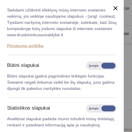
Taryba
Meras
Administracija
Siekdami užtikrinti efektyvų mūsų interneto svetainės
Karjera
DUK
veikimą, jos veikloje naudojame slapukus - (angl. cookies).
Registruokitės priėmi
Administracin
Tęsdami naršymą interneto svetainėje, sutinkate, kad Jūsų
kompiuteryje būtų įrašomi slapukai iš interneto svetainės
Darbotvarkė
Savivaldybės 
PASLAUGOS
DRUSKININKAI
www.druskininkusavivaldybe.lt
vadovai
Kontaktai
Privatumo politika
Planavimo do
Titulinis
Naujienos
Vicemerai
Korupcijos pre
Būtini slapukai
Įjungta
Išjungta
NAUJIENOS
Mero patarėja
Viešieji pirkim
Būtini slapukai įgalina pagrindines tinklapio funkcijas.
Svetainė negali tinkamai veikti be šių slapukų, juos galima
Lygios galim
išjungti tik pakeitus naršyklės nuostatas.
Savivaldybės
Viso įrašų: 1416
projektai
Statistikos slapukai
Įjungta
Išjungta
Finansų valdym
Analitiniai slapukai padeda mums tobulinti mūsų tinklalapį,
renkant ir pateikiant informaciją apie jo naudojimą.
Organizacinė 
2026-06-23
Vieš