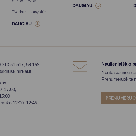
darbo taryba
Tvarkos ir taisyklės
Naujienlaiškio 
0 313 51 517, 59 159
o@druskininkai.lt
Norite sužinoti n
Prenumeruokite na
kas:
00–17:00,
–15:00
PRENUMERUO
trauka 12:00–12:45