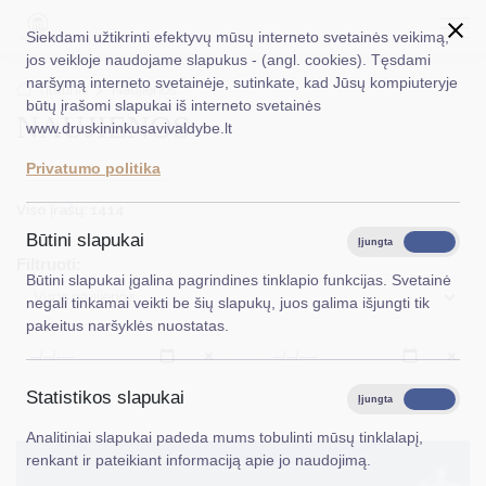
Siekdami užtikrinti efektyvų mūsų interneto svetainės veikimą,
jos veikloje naudojame slapukus - (angl. cookies). Tęsdami
naršymą interneto svetainėje, sutinkate, kad Jūsų kompiuteryje
EN
Ieškoti...
Titulinis
Naujienos
būtų įrašomi slapukai iš interneto svetainės
NAUJIENOS
www.druskininkusavivaldybe.lt
Taryba
Privatumo politika
Meras
Viso įrašų: 1414
Administracija
Būtini slapukai
Įjungta
Išjungta
Filtruoti:
Veiklos sritys
Būtini slapukai įgalina pagrindines tinklapio funkcijas. Svetainė
Visos naujienos
negali tinkamai veikti be šių slapukų, juos galima išjungti tik
Teisinė informacija
pakeitus naršyklės nuostatas.
Struktūra ir kontaktinė informacija
Išvalyti
Išvalyt
Statistikos slapukai
Karjera
Įjungta
Išjungta
Analitiniai slapukai padeda mums tobulinti mūsų tinklalapį,
DUK
renkant ir pateikiant informaciją apie jo naudojimą.
PASLAUGOS