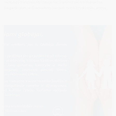
Valstybės (Karaliaus Mindaugo karūnavimo) dienos išvakarėse,
Raigardo slenyje (Švendubrės kaimas), netoli Druskininkų, antrus
metus iš eilės žolę skrodė dalgiai tradicinėse šienpjovių
varžytuvėse „Tviskantys Raigardo dalgiai“. Tai – ne tik sportinės
rungtys, bet ir prasmingas bendruomenės susibūrimas, skirtas
senųjų amatų, darbo kultūros ir gyvosios tradicijos puoselėjimui.