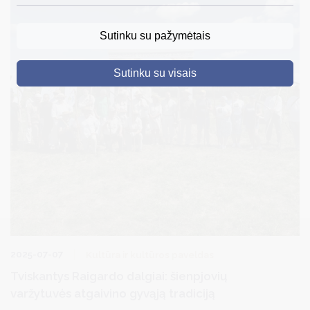
DRUSKININKAI
Sutinku su pažymėtais
SKELBIMAI
Sutinku su visais
TURIZMAS
VERSLAS
PROJEKTAI
ŠVIETIMAS
REGISTRACIJA
RENGINIAI
2025-07-07
Kultūra ir kultūros paveldas
Tviskantys Raigardo dalgiai: šienpjovių
varžytuvės atgaivino gyvąją tradiciją