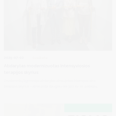
2025-07-02
Sveikata
Atidarytas modernizuotas Intensyviosios
terapijos skyrius
Druskininkų ligoninėje atidarytas atnaujintas Intensyviosios
terapijos skyrius – atnaujinta daugiau nei 320 kv. m. patalpų,
įdiegta šiuolaikiška medicinos įranga, kuri leis užtikrinti dar
aukštesnę paslaugų kokybę druskininkiečiams ir kurorto
svečiams bei geresnes darbo sąlygas medikams. Iš viso investuota
daugiau kaip 565 tūkst. eurų.