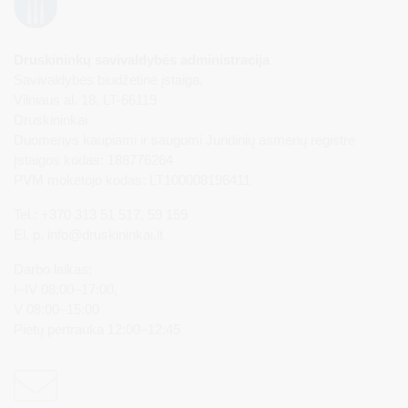
Druskininkų savivaldybės administracija
Savivaldybės biudžetinė įstaiga,
Vilniaus al. 18, LT-66119
Druskininkai
Duomenys kaupiami ir saugomi Juridinių asmenų registre
Įstaigos kodas: 188776264
PVM mokėtojo kodas: LT100008196411
Tel.: +370 313 51 517, 59 159
El. p.
info@druskininkai.lt
Darbo laikas:
I–IV 08:00–17:00,
V 08:00–15:00
Pietų pertrauka 12:00–12:45