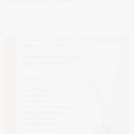
skyrė daugiau nei 1 mln. eurų
Kauno apskrities valstybinė mokesčių inspekcija (Kauno AVMI)
informuoja, kad paramos gavėjus jau pasiekia pirmosios
gyventojų paskirtos pajamų mokesčio (GPM) sumos. Šiemet
prašymus skirti dalį sumokamo gyventojų pajamų mokesčio
pateikė 19 tūkst. Alytaus apskrities gyventojų, o jų skirti 1 mln. eurų
gavėjus pasieks dalimis iki lapkričio 15 d.