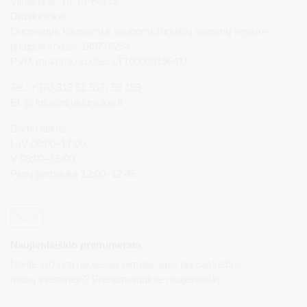
Vilniaus al. 18, LT-66119
Druskininkai
Duomenys kaupiami ir saugomi Juridinių asmenų registre
Įstaigos kodas: 188776264
PVM mokėtojo kodas: LT100008196411
Tel.: +370 313 51 517, 59 159
El. p.
info@druskininkai.lt
Darbo laikas:
I–IV 08:00–17:00,
V 08:00–15:00
Pietų pertrauka 12:00–12:45
Naujienlaiškio prenumerata
Norite sužinoti naujienas pirmieji, apie jas paskelbus
mūsų svetainėje? Prenumeruokite naujienlaiškį.