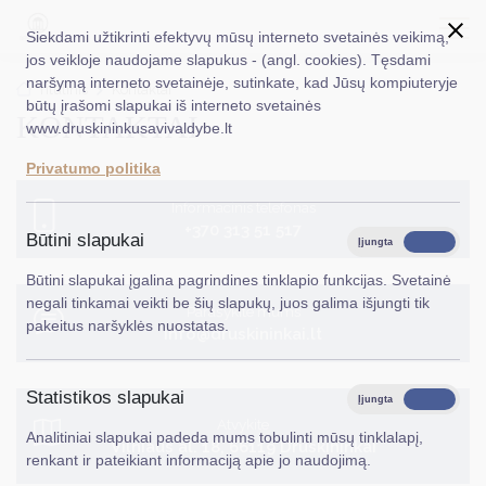
Siekdami užtikrinti efektyvų mūsų interneto svetainės veikimą,
jos veikloje naudojame slapukus - (angl. cookies). Tęsdami
naršymą interneto svetainėje, sutinkate, kad Jūsų kompiuteryje
EN
Ieškoti...
Titulinis
Kontaktai
būtų įrašomi slapukai iš interneto svetainės
KONTAKTAI
www.druskininkusavivaldybe.lt
Taryba
Privatumo politika
Meras
Informacinis telefonas
+370 313 51 517
Administracija
Būtini slapukai
Įjungta
Išjungta
Veiklos sritys
Būtini slapukai įgalina pagrindines tinklapio funkcijas. Svetainė
negali tinkamai veikti be šių slapukų, juos galima išjungti tik
Parašykite mums
Teisinė informacija
pakeitus naršyklės nuostatas.
info@druskininkai.lt
Struktūra ir kontaktinė informacija
Statistikos slapukai
Karjera
Įjungta
Išjungta
Atvykite
Analitiniai slapukai padeda mums tobulinti mūsų tinklalapį,
DUK
Vilniaus al. 18, 66119 Druskininkai
renkant ir pateikiant informaciją apie jo naudojimą.
PASLAUGOS