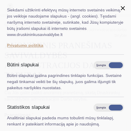
Siekdami užtikrinti efektyvų mūsų interneto svetainės veikimą,
jos veikloje naudojame slapukus - (angl. cookies). Tęsdami
naršymą interneto svetainėje, sutinkate, kad Jūsų kompiuteryje
EN
Ieškoti...
Titulinis
Formos
būtų įrašomi slapukai iš interneto svetainės
Anoniminis pranešimas savivaldybės administracijos darbo
www.druskininkusavivaldybe.lt
tarybai
Taryba
ANONIMINIS PRANEŠIMAS
Privatumo politika
Meras
SAVIVALDYBĖS
Administracija
ADMINISTRACIJOS DARBO
Būtini slapukai
Įjungta
Išjungta
TARYBAI
Veiklos sritys
Būtini slapukai įgalina pagrindines tinklapio funkcijas. Svetainė
negali tinkamai veikti be šių slapukų, juos galima išjungti tik
Teisinė informacija
pakeitus naršyklės nuostatas.
Čia Jūs galite palikti anoniminį pranešimą, skirtą Druskininkų
Struktūra ir kontaktinė informacija
savivaldybės administracijos Darbo tarybai.
Statistikos slapukai
Karjera
Įjungta
Išjungta
Pranešimas
*
Analitiniai slapukai padeda mums tobulinti mūsų tinklalapį,
DUK
renkant ir pateikiant informaciją apie jo naudojimą.
PASLAUGOS