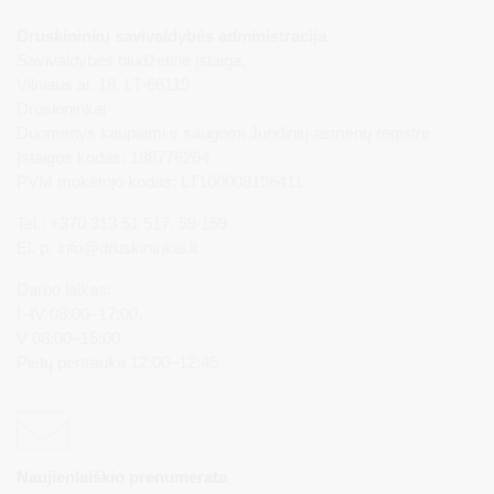
Druskininkų savivaldybės administracija
Savivaldybės biudžetinė įstaiga,
Vilniaus al. 18, LT-66119
Druskininkai
Duomenys kaupiami ir saugomi Juridinių asmenų registre
Įstaigos kodas: 188776264
PVM mokėtojo kodas: LT100008196411
Tel.: +370 313 51 517, 59 159
El. p.
info@druskininkai.lt
Darbo laikas:
I–IV 08:00–17:00,
V 08:00–15:00
Pietų pertrauka 12:00–12:45
Naujienlaiškio prenumerata