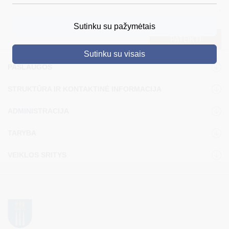
DRUSKININKAI
Sutinku su pažymėtais
SKELBIMAI
PATEIKTI
Sutinku su visais
TURIZMAS
PASLAUGOS
VERSLAS
STRUKTŪRA IR KONTAKTINĖ INFORMACIJA
PROJEKTAI
ADMINISTRACIJA
ŠVIETIMAS
TARYBA
REGISTRACIJA
VEIKLOS SRITYS
RENGINIAI