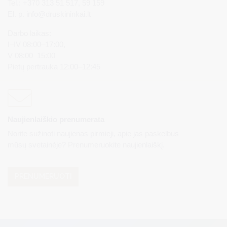
Tel.: +370 313 51 517, 59 159
El. p.
info@druskininkai.lt
Darbo laikas:
I–IV 08:00–17:00,
V 08:00–15:00
Pietų pertrauka 12:00–12:45
Naujienlaiškio prenumerata
Norite sužinoti naujienas pirmieji, apie jas paskelbus
mūsų svetainėje? Prenumeruokite naujienlaiškį.
PRENUMERUOTI