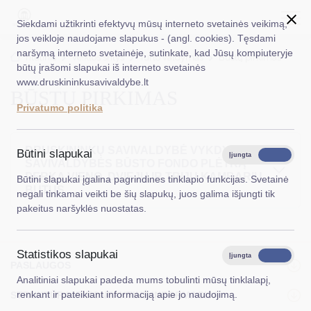
Siekdami užtikrinti efektyvų mūsų interneto svetainės veikimą,
jos veikloje naudojame slapukus - (angl. cookies). Tęsdami
naršymą interneto svetainėje, sutinkate, kad Jūsų kompiuteryje
EN
Ieškoti...
Titulinis
Veiklos sritys
Turto valdymas
Būstų pirkimas
būtų įrašomi slapukai iš interneto svetainės
www.druskininkusavivaldybe.lt
BŪSTŲ PIRKIMAS
Taryba
Privatumo politika
Meras
Administracija
DRUSKININKŲ SAVIVALDYBĖ VYKDYDAMA
Būtini slapukai
Įjungta
Išjungta
SAVIVALDYBĖS BŪSTO FONDO PLĖTRĄ
Veiklos sritys
PERKA VIENO, DVIEJŲ IR TRIJŲ KAMBARIŲ
Būtini slapukai įgalina pagrindines tinklapio funkcijas. Svetainė
BUTUS
negali tinkamai veikti be šių slapukų, juos galima išjungti tik
Teisinė informacija
pakeitus naršyklės nuostatas.
Struktūra ir kontaktinė informacija
Statistikos slapukai
Karjera
Įjungta
Išjungta
PASLAUGOS
Analitiniai slapukai padeda mums tobulinti mūsų tinklalapį,
DUK
renkant ir pateikiant informaciją apie jo naudojimą.
STRUKTŪRA IR KONTAKTINĖ INFORMACIJA
PASLAUGOS