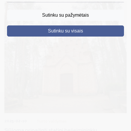
DRUSKININKAI
Sutinku su pažymėtais
SKELBIMAI
Sutinku su visais
TURIZMAS
VERSLAS
PROJEKTAI
ŠVIETIMAS
REGISTRACIJA
RENGINIAI
2025-02-10
Turto valdymas
Siūloma pripažinti statinį bešeimininkiu