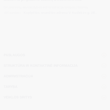
Druskininkų savivaldybės administracija kreipsis į teismą
dėl pastato -
Koplyčios, esančios adresu V. Kudirkos g. 2B,
Druskininkuose, Druskininkų senose kapinėse
, koordinatės
X‑5986156, Y-498157, kuri neturi savininko (ar savininkas
nežinomas), pripažinimo bešeimininkiu turtu ir jos perdavimo
Druskininkų savivaldybės nuosavybėn.
PASLAUGOS
STRUKTŪRA IR KONTAKTINĖ INFORMACIJA
ADMINISTRACIJA
TARYBA
VEIKLOS SRITYS