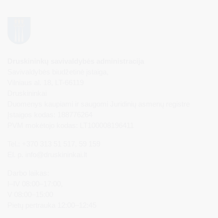
Druskininkų savivaldybės administracija
Savivaldybės biudžetinė įstaiga,
Vilniaus al. 18, LT-66119
Druskininkai
Duomenys kaupiami ir saugomi Juridinių asmenų registre
Įstaigos kodas: 188776264
PVM mokėtojo kodas: LT100008196411
Tel.: +370 313 51 517, 59 159
El. p.
info@druskininkai.lt
Darbo laikas:
I–IV 08:00–17:00,
V 08:00–15:00
Pietų pertrauka 12:00–12:45