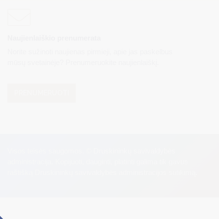
Naujienlaiškio prenumerata
Norite sužinoti naujienas pirmieji, apie jas paskelbus
mūsų svetainėje? Prenumeruokite naujienlaiškį.
PRENUMERUOTI
Visos teisės saugomos. © Druskininkų savivaldybės
administracija. Kopijuoti, dauginti, platinti galima tik gavus
raštišką Druskininkų savivaldybės administracijos sutikimą.