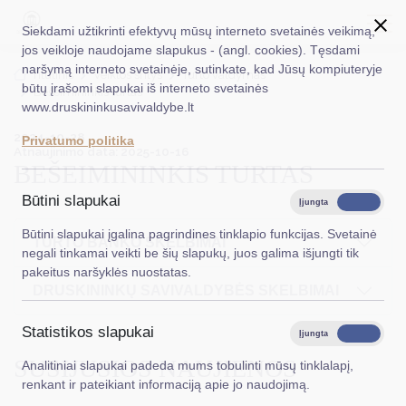
Siekdami užtikrinti efektyvų mūsų interneto svetainės veikimą,
jos veikloje naudojame slapukus - (angl. cookies). Tęsdami
naršymą interneto svetainėje, sutinkate, kad Jūsų kompiuteryje
EN
Ieškoti...
Titulinis
Veiklos sritys
Turto valdymas
būtų įrašomi slapukai iš interneto svetainės
Bešeimininkis turtas
www.druskininkusavivaldybe.lt
Taryba
2024-10-28
Privatumo politika
Atnaujinimo data: 2025-10-16
Meras
BEŠEIMININKIS TURTAS
Administracija
Būtini slapukai
Įjungta
Išjungta
Veiklos sritys
Būtini slapukai įgalina pagrindines tinklapio funkcijas. Svetainė
TURTO BANKO SKELBIMAI
negali tinkamai veikti be šių slapukų, juos galima išjungti tik
Teisinė informacija
pakeitus naršyklės nuostatas.
DRUSKININKŲ SAVIVALDYBĖS SKELBIMAI
Struktūra ir kontaktinė informacija
Statistikos slapukai
Karjera
Įjungta
Išjungta
SUSIJUSIOS NAUJIENOS
Analitiniai slapukai padeda mums tobulinti mūsų tinklalapį,
DUK
renkant ir pateikiant informaciją apie jo naudojimą.
PASLAUGOS