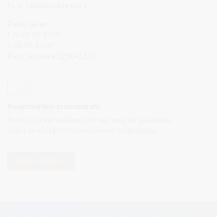
El. p.
info@druskininkai.lt
Darbo laikas:
I–IV 08:00–17:00,
V 08:00–15:00
Pietų pertrauka 12:00–12:45
Naujienlaiškio prenumerata
Norite sužinoti naujienas pirmieji, apie jas paskelbus
mūsų svetainėje? Prenumeruokite naujienlaiškį.
PRENUMERUOTI