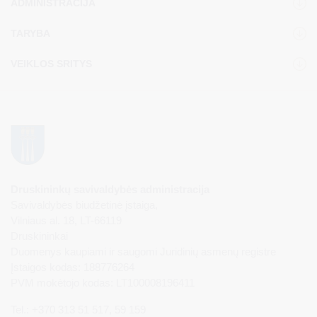
ADMINISTRACIJA
TARYBA
VEIKLOS SRITYS
Druskininkų savivaldybės administracija
Savivaldybės biudžetinė įstaiga,
Vilniaus al. 18, LT-66119
Druskininkai
Duomenys kaupiami ir saugomi Juridinių asmenų registre
Įstaigos kodas: 188776264
PVM mokėtojo kodas: LT100008196411
Tel.: +370 313 51 517, 59 159