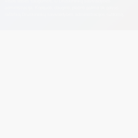
Visos teisės saugomos. © Druskininkų savivaldybės
administracija. Kopijuoti, dauginti, platinti galima tik gavus
raštišką Druskininkų savivaldybės administracijos sutikimą.