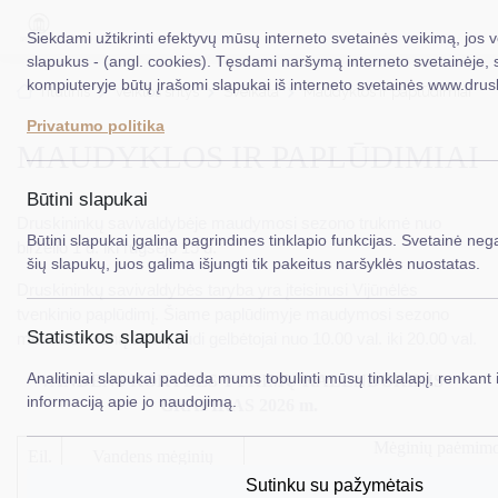
Siekdami užtikrinti efektyvų mūsų interneto svetainės veikimą, jos
slapukus - (angl. cookies). Tęsdami naršymą interneto svetainėje, 
kompiuteryje būtų įrašomi slapukai iš interneto svetainės www.drus
EN
Ieškoti...
Titulinis
Veiklos sritys
Sveikata
Maudyklos ir paplūdimiai
Privatumo politika
MAUDYKLOS IR PAPLŪDIMIAI
Taryba
Meras
Būtini slapukai
Druskininkų savivaldybėje maudymosi sezono trukmė nuo
Administracija
Būtini slapukai įgalina pagrindines tinklapio funkcijas. Svetainė nega
birželio 1 d. iki rugsėjo 15 d.
šių slapukų, juos galima išjungti tik pakeitus naršyklės nuostatas.
Veiklos sritys
Druskininkų savivaldybės taryba yra įteisinusi Vijūnėlės
tvenkinio paplūdimį. Šiame paplūdimyje maudymosi sezono
Teisinė informacija
Statistikos slapukai
metu kiekvieną dieną budi gelbėtojai nuo 10.00 val. iki 20.00 val.
Struktūra ir kontaktinė informacija
Analitiniai slapukai padeda mums tobulinti mūsų tinklalapį, renkant i
VANDENS KOKYBĖS TYRIMŲ KALENDORINIS
informaciją apie jo naudojimą.
GRAFIKAS 2026 m.
Karjera
Mėginių paėmimo
DUK
Eil.
Vandens mėginių
Nr.
paėmimo vieta
Sutinku su pažymėtais
Gegužė
Birželis
Liepa
PASLAUGOS