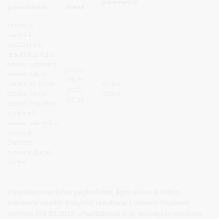
parametrai
pavadinimas
diena
Vijūnėlio
tvenkinio
paplūdimio
maudykla, Ilgio
ežeras, Latežerio
2026-
ežeras, Alkos
05-28
tvenkinys, Avirio
Atitiko
2026-
ežeras, Avirio
Atitiko
06-11
ežeras, Ašarėlės
(Ešerinio)
ežeras, Ratnyčios
upelis (K.
Dineikos
sveikatingumo
parke).
Vijūnėlės tvenkinio paplūdimio, Ilgio ežero ir Alkos
tvenkinio smėlio kokybės rezultatai Lietuvos higienos
normos HN 92:2018 „Paplūdimiai ir jų maudyklų vandens