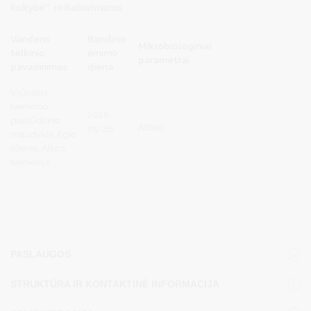
kokybė“ reikalavimams
Vandens
Bandinio
Mikrobiologiniai
telkinio
ėmimo
parametrai
pavadinimas
diena
Vijūnėlio
tvenkinio
2026-
paplūdimio
Atitiko
05-28
maudykla, Ilgio
ežeras, Alkos
tvenkinys
PASLAUGOS
STRUKTŪRA IR KONTAKTINĖ INFORMACIJA