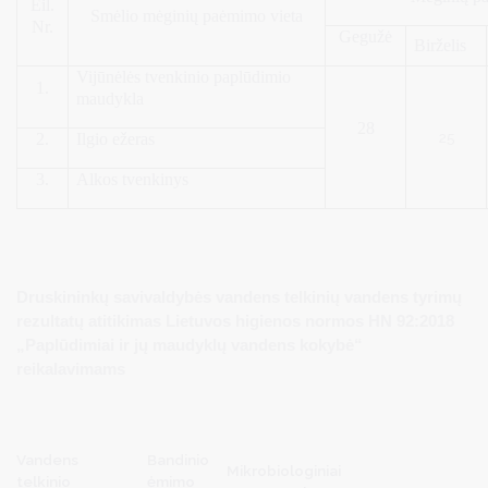
Eil.
Smėlio mėginių paėmimo vieta
Nr.
Gegužė
Birželis
Vijūnėlės tvenkinio paplūdimio
1.
maudykla
28
25
2.
Ilgio ežeras
3.
Alkos tvenkinys
Druskininkų savivaldybės vandens telkinių vandens tyrimų
rezultatų atitikimas Lietuvos higienos normos HN 92:2018
„Paplūdimiai ir jų maudyklų vandens kokybė“
reikalavimams
Vandens
Bandinio
Mikrobiologiniai
telkinio
ėmimo