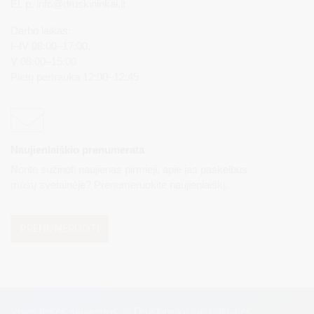
El. p.
info@druskininkai.lt
Darbo laikas:
I–IV 08:00–17:00,
V 08:00–15:00
Pietų pertrauka 12:00–12:45
Naujienlaiškio prenumerata
Norite sužinoti naujienas pirmieji, apie jas paskelbus
mūsų svetainėje? Prenumeruokite naujienlaiškį.
PRENUMERUOTI
Visos teisės saugomos. © Druskininkų savivaldybės