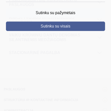
PASLAUGOS
DRUSKININKAI
Sutinku su pažymėtais
ANKSTYVOSIOS INTERVENCIJOS
SKELBIMAI
PROGRAMA
Sutinku su visais
TURIZMAS
VAIKŲ KRŪMINIŲ DANTŲ DENGIMAS
VERSLAS
SILANTINĖMIS MEDŽIAGOMIS
PROJEKTAI
STACIONARINĖ PAGALBA
ŠVIETIMAS
REGISTRACIJA
RENGINIAI
PASLAUGOS
STRUKTŪRA IR KONTAKTINĖ INFORMACIJA
ADMINISTRACIJA