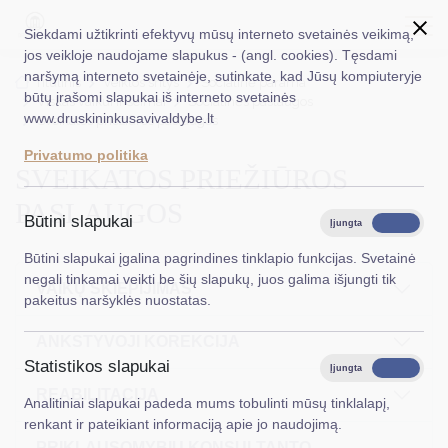
Siekdami užtikrinti efektyvų mūsų interneto svetainės veikimą,
jos veikloje naudojame slapukus - (angl. cookies). Tęsdami
naršymą interneto svetainėje, sutinkate, kad Jūsų kompiuteryje
EN
Ieškoti...
Titulinis
Veiklos sritys
Socialinė parama
būtų įrašomi slapukai iš interneto svetainės
Viskas vaikui ir šeimai
Socialinės paslaugos
www.druskininkusavivaldybe.lt
Sveikatos priežiūros paslaugos
Taryba
Privatumo politika
SVEIKATOS PRIEŽIŪROS
Meras
PASLAUGOS
Administracija
Būtini slapukai
Įjungta
Išjungta
Veiklos sritys
Būtini slapukai įgalina pagrindines tinklapio funkcijas. Svetainė
negali tinkamai veikti be šių slapukų, juos galima išjungti tik
VAIKŲ SKIEPIJIMAS
Teisinė informacija
pakeitus naršyklės nuostatas.
Struktūra ir kontaktinė informacija
ANKSTYVOJI KOREKCIJA
Statistikos slapukai
Karjera
Įjungta
Išjungta
REABILITACIJA
Analitiniai slapukai padeda mums tobulinti mūsų tinklalapį,
DUK
renkant ir pateikiant informaciją apie jo naudojimą.
PASLAUGOS
PRIKLAUSOMYBIŲ KONSULTANTO