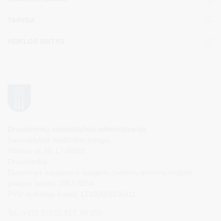
TARYBA
VEIKLOS SRITYS
Druskininkų savivaldybės administracija
Savivaldybės biudžetinė įstaiga,
Vilniaus al. 18, LT-66119
Druskininkai
Duomenys kaupiami ir saugomi Juridinių asmenų registre
Įstaigos kodas: 188776264
PVM mokėtojo kodas: LT100008196411
Tel.: +370 313 51 517, 59 159