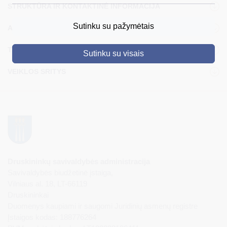
STRUKTŪRA IR KONTAKTINĖ INFORMACIJA
DRUSKININKAI
Sutinku su pažymėtais
ADMINISTRACIJA
SKELBIMAI
TARYBA
Sutinku su visais
TURIZMAS
VEIKLOS SRITYS
VERSLAS
PROJEKTAI
ŠVIETIMAS
REGISTRACIJA
RENGINIAI
Druskininkų savivaldybės administracija
Savivaldybės biudžetinė įstaiga,
Vilniaus al. 18, LT-66119
Druskininkai
Duomenys kaupiami ir saugomi Juridinių asmenų registre
Įstaigos kodas: 188776264