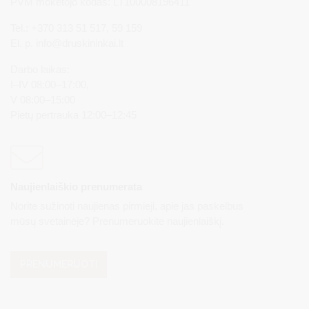
PVM mokėtojo kodas: LT100008196411
Tel.: +370 313 51 517, 59 159
El. p.
info@druskininkai.lt
Darbo laikas:
I–IV 08:00–17:00,
V 08:00–15:00
Pietų pertrauka 12:00–12:45
Naujienlaiškio prenumerata
Norite sužinoti naujienas pirmieji, apie jas paskelbus
mūsų svetainėje? Prenumeruokite naujienlaiškį.
PRENUMERUOTI