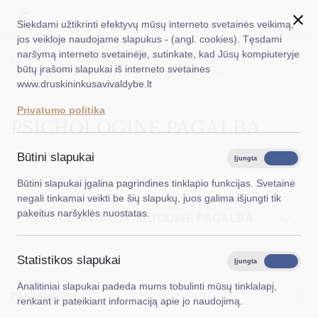
Siekdami užtikrinti efektyvų mūsų interneto svetainės veikimą,
jos veikloje naudojame slapukus - (angl. cookies). Tęsdami
naršymą interneto svetainėje, sutinkate, kad Jūsų kompiuteryje
EN
Ieškoti...
Titulinis
Veiklos sritys
Socialinė parama
būtų įrašomi slapukai iš interneto svetainės
Viskas vaikui ir šeimai
Socialinės paslaugos
www.druskininkusavivaldybe.lt
Psichologinė pagalba
Taryba
Privatumo politika
PSICHOLOGINĖ PAGALBA
Meras
Administracija
Būtini slapukai
Įjungta
Išjungta
Veiklos sritys
PSICHOLOGINĖ PAGALBA
Būtini slapukai įgalina pagrindines tinklapio funkcijas. Svetainė
negali tinkamai veikti be šių slapukų, juos galima išjungti tik
Teisinė informacija
pakeitus naršyklės nuostatas.
KONSULTACINĖ IR METODINĖ PAGALBA
Struktūra ir kontaktinė informacija
Statistikos slapukai
Karjera
Įjungta
Išjungta
Analitiniai slapukai padeda mums tobulinti mūsų tinklalapį,
DUK
PASLAUGOS
renkant ir pateikiant informaciją apie jo naudojimą.
PASLAUGOS