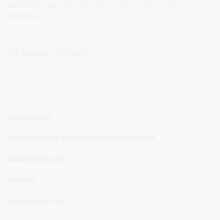
padėsiantys greičiau rasti norimą erdvę ar ramų kampelį
bibliotekoje.
Daugiau informacijos:
Kur kreiptis?
Į Biblioteką, tel.
+370 313 52 358
,
el.p.
direktore@druskininkai.mvb.lt
PASLAUGOS
STRUKTŪRA IR KONTAKTINĖ INFORMACIJA
ADMINISTRACIJA
TARYBA
VEIKLOS SRITYS