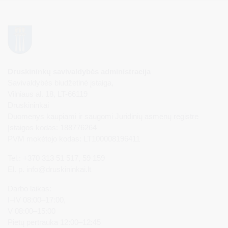
Druskininkų savivaldybės administracija
Savivaldybės biudžetinė įstaiga,
Vilniaus al. 18, LT-66119
Druskininkai
Duomenys kaupiami ir saugomi Juridinių asmenų registre
Įstaigos kodas: 188776264
PVM mokėtojo kodas: LT100008196411
Tel.: +370 313 51 517, 59 159
El. p.
info@druskininkai.lt
Darbo laikas:
I–IV 08:00–17:00,
V 08:00–15:00
Pietų pertrauka 12:00–12:45