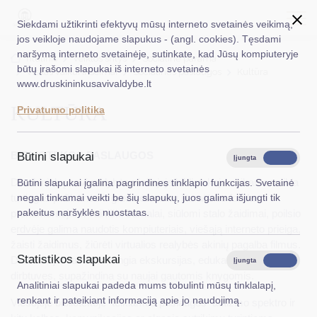
Siekdami užtikrinti efektyvų mūsų interneto svetainės veikimą,
jos veikloje naudojame slapukus - (angl. cookies). Tęsdami
naršymą interneto svetainėje, sutinkate, kad Jūsų kompiuteryje
EN
Ieškoti...
Titulinis
Veiklos sritys
Socialinė parama
būtų įrašomi slapukai iš interneto svetainės
Viskas vaikui ir šeimai
Socialinės paslaugos
Kultūra
www.druskininkusavivaldybe.lt
Taryba
KULTŪRA
Privatumo politika
Meras
Administracija
BIBLIOTEKOS PASLAUGOS
Būtini slapukai
Įjungta
Išjungta
Veiklos sritys
Druskininkų savivaldybės viešojoje bibliotekoje vaikams veikia
Būtini slapukai įgalina pagrindines tinklapio funkcijas. Svetainė
turtingas pažintinės ir grožinės vaikų literatūros fondas,
negali tinkamai veikti be šių slapukų, juos galima išjungti tik
Teisinė informacija
pakeitus naršyklės nuostatas.
prenumeruojami vaikiški žurnalai, siūlomi stalo žaidimai, poilsio
erdvėje galima naudotis kompiuteriais, viešąją interneto prieiga,
Struktūra ir kontaktinė informacija
žaisti žaidimus, žiūrėti virtualios realybės akinių pagalba filmus.
Statistikos slapukai
Darbuotojai vaikams rengia ekskursijas, edukacijas, kūrybines
Karjera
Įjungta
Išjungta
dirbtuves, supažindina su naujai gautomis knygomis.
Analitiniai slapukai padeda mums tobulinti mūsų tinklalapį,
DUK
renkant ir pateikiant informaciją apie jo naudojimą.
Viešojoje bibliotekoje teikiamos paslaugos autizmo spektro ir
PASLAUGOS