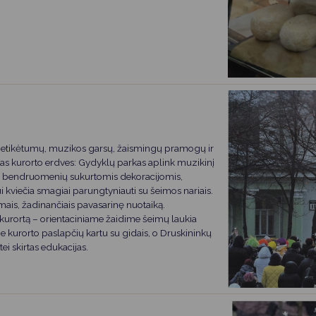
 netikėtumų, muzikos garsų, žaismingų pramogų ir
isas kurorto erdves: Gydyklų parkas aplink muzikinį
s bendruomenių sukurtomis dekoracijomis,
kviečia smagiai parungtyniauti su šeimos nariais.
mais, žadinančiais pavasarinę nuotaiką.
o kurortą – orientaciniame žaidime šeimų laukia
rie kurorto paslapčių kartu su gidais, o Druskininkų
ei skirtas edukacijas.