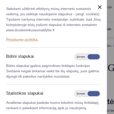
Taryba
Meras
Administracija
Siekdami užtikrinti efektyvų mūsų interneto svetainės
Karjera
DUK
veikimą, jos veikloje naudojame slapukus - (angl. cookies).
Registruokitės priėmi
Administracin
Tęsdami naršymą interneto svetainėje, sutinkate, kad Jūsų
kompiuteryje būtų įrašomi slapukai iš interneto svetainės
Darbotvarkė
Savivaldybės 
PASLAUGOS
DRUSKININKAI
www.druskininkusavivaldybe.lt
vadovai
Kontaktai
Privatumo politika
Planavimo do
Titulinis
Veiklos sritys
Kultūra ir kultūros paveldas
Vicemerai
Korupcijos pre
Būtini slapukai
Įjungta
Išjungta
Mero patarėja
Viešieji pirkim
TRADICINIAI REN
Būtini slapukai įgalina pagrindines tinklapio funkcijas.
Svetainė negali tinkamai veikti be šių slapukų, juos galima
Lygios galim
išjungti tik pakeitus naršyklės nuostatas.
Savivaldybės
projektai
Statistikos slapukai
Įjungta
Išjungta
Finansų valdym
Druskininkų kurorto šventė
Analitiniai slapukai padeda mums tobulinti mūsų tinklalapį,
renkant ir pateikiant informaciją apie jo naudojimą.
Organizacinė 
Vasariškas oras tampa magnetu krautis krepšius ir traukti t