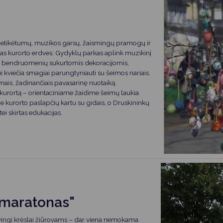
 netikėtumų, muzikos garsų, žaismingų pramogų ir
isas kurorto erdves: Gydyklų parkas aplink muzikinį
s bendruomenių sukurtomis dekoracijomis,
kviečia smagiai parungtyniauti su šeimos nariais.
mais, žadinančiais pavasarinę nuotaiką.
o kurortą – orientaciniame žaidime šeimų laukia
rie kurorto paslapčių kartu su gidais, o Druskininkų
ei skirtas edukacijas.
o maratonas"
lvingi krėslai žiūrovams – dar viena nemokama