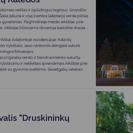
į įdomias veiklas ir įspūdingus reginius. Gruodžio
ia įsikuria ir visą šventinį laikotarpį verda pilnas
o gyvenimas. Pagrindinėje miesto aikštėje, prie
ai. Atlikėjai žiūrovams dovanoja kalėdine dvasia
tiškai išdabintoje rezidencijoje. Kalėdų
lio nykštuko, savo rankomis stengiasi sukurti
mingos fotosesijos.
s originalių verslo ir bendruomenės sukurtų
rybiškumu ir netikėtais sprendimais.Aikštėje prie
tėlė su gyvomis avelėmis. Savaitgalių vakarais
valis "Druskininkų