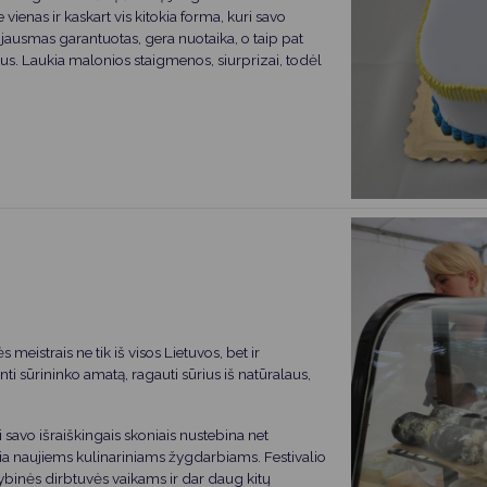
vienas ir kaskart vis kitokia forma, kuri savo
 jausmas garantuotas, gera nuotaika, o taip pat
otus. Laukia malonios staigmenos, siurprizai, todėl
s meistrais ne tik iš visos Lietuvos, bet ir
nti sūrininko amatą, ragauti sūrius iš natūralaus,
savo išraiškingais skoniais nustebina net
ia naujiems kulinariniams žygdarbiams. Festivalio
rybinės dirbtuvės vaikams ir dar daug kitų