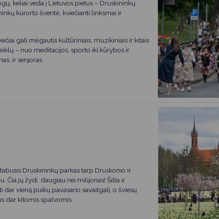
Vartotojų teisių apsauga
ogų, keliai veda į Lietuvos pietus – Druskininkų
ninkų kurorto šventė, kviečianti linksmai ir
Pranešėjų apsauga
Asmens duomenų apsauga
ai gali mėgautis kultūriniais, muzikiniais ir kitais
iklų – nuo meditacijos, sporto iki kūrybos ir
nas, ir senjoras.
abusis Druskininkų parkas tarp Druskonio ir
 Čia jų žydi daugiau nei milijonas! Šilta ir
sti dar vieną puikų pavasario savaitgalį, o šviesų
us dar kitomis spalvomis.