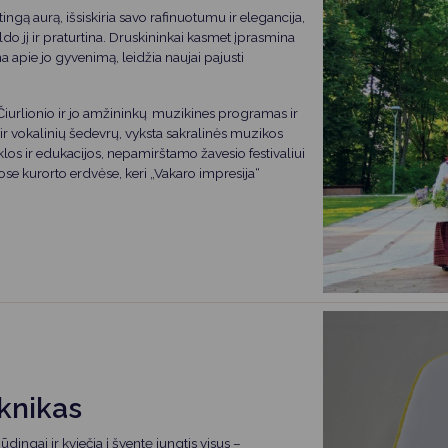
tingą aurą, išsiskiria savo rafinuotumu ir elegancija,
ldo jį ir praturtina. Druskininkai kasmet įprasmina
 apie jo gyvenimą, leidžia naujai pajusti
 Čiurlionio ir jo amžininkų muzikines programas ir
ir vokalinių šedevrų, vyksta sakralinės muzikos
yklos ir edukacijos, nepamirštamo žavesio festivaliui
kiose kurorto erdvėse, keri „Vakaro impresija“
knikas
dingai ir kviečia į šventę jungtis visus –