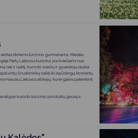
s
ra skirtas tikriems turizmo gurmanams. Miestas
ngieji Pietų Lietuvos kurortui yra kviečiami nuo
ą net ir naktį. Kurorto svečių ir gyventojų laukia
palvintų Druskininkų naktį iki įspūdingų koncertų.
nomiausių Lietuvos atlikėjų, kurie galės patenkinti
vairialypę kurorto turizmo produktų gausą ir
kų Kalėdos"