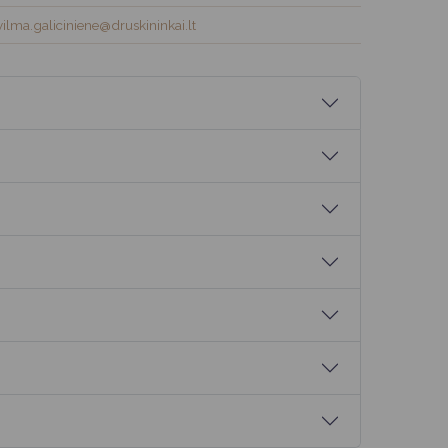
vilma.galiciniene@druskininkai.lt