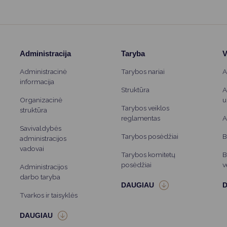
Administracija
Taryba
V
Administracinė
Tarybos nariai
A
informacija
Struktūra
A
Organizacinė
u
Tarybos veiklos
struktūra
reglamentas
A
Savivaldybės
Tarybos posėdžiai
B
administracijos
vadovai
Tarybos komitetų
B
posėdžiai
v
Administracijos
darbo taryba
Tvarkos ir taisyklės