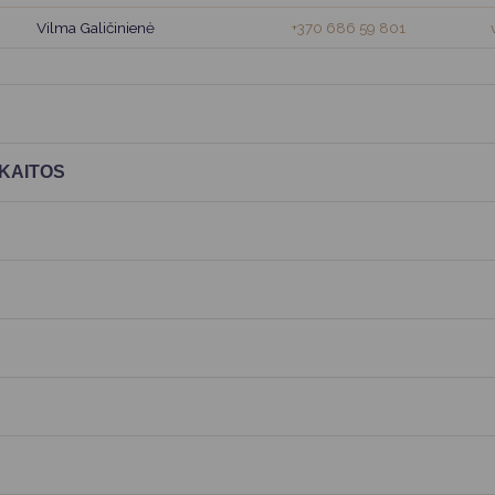
Vartotojų teisių apsauga
Vilma Galičinienė
+370 686 59 801
Pranešėjų apsauga
Asmens duomenų apsauga
SKAITOS