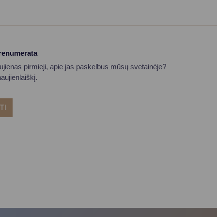
prenumerata
aujienas pirmieji, apie jas paskelbus mūsų svetainėje?
ujienlaiškį.
TI