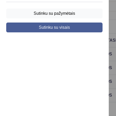
Savivaldybės kontrolieriaus pavaduotoja
Sutinku su pažymėtais
METINIŲ ATASKAITŲ RINKINIAI
Sutinku su visais
FINANSINĖS IR BIUDŽETO VYKDYMO ATA
2026 M. AUDITO ATASKAITOS IR IŠVADOS
2025 M. AUDITO ATASKAITOS IR IŠVADOS
2024 M. AUDITO ATASKAITOS IR IŠVADOS
2023 M. AUDITO ATASKAITOS IR IŠVADOS
KITI DOKUMENTAI