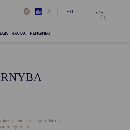
EN
Ieškoti...
EGISTRACIJA
RENGINIAI
TARNYBA
sigitas.valentukevicius@druskininkai.lt
kontrole@druskininkai.lt