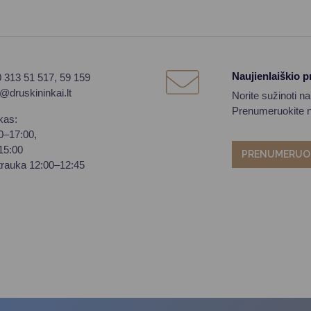
Naujienlaiškio 
0 313 51 517, 59 159
o@druskininkai.lt
Norite sužinoti n
Prenumeruokite na
kas:
00–17:00,
–15:00
PRENUMERUO
trauka 12:00–12:45