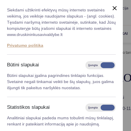
Taryba
Meras
Administracija
Siekdami užtikrinti efektyvų mūsų interneto svetainės
Karjera
DUK
veikimą, jos veikloje naudojame slapukus - (angl. cookies).
Registruokitės priėmi
Administracin
Tęsdami naršymą interneto svetainėje, sutinkate, kad Jūsų
kompiuteryje būtų įrašomi slapukai iš interneto svetainės
Darbotvarkė
Savivaldybės 
PASLAUGOS
DRUSKININKAI
www.druskininkusavivaldybe.lt
vadovai
Kontaktai
Privatumo politika
Planavimo do
Titulinis
Taryba
Savivaldybės kontrolės ir audito ta
Vicemerai
Korupcijos pre
Būtini slapukai
Įjungta
Išjungta
Mero patarėja
Viešieji pirkim
SAVIVALDYBĖS KO
Būtini slapukai įgalina pagrindines tinklapio funkcijas.
Svetainė negali tinkamai veikti be šių slapukų, juos galima
Lygios galim
išjungti tik pakeitus naršyklės nuostatas.
Savivaldybės
Adresas - Vasario 16-osios g. 7, 66118 Druskininkai
projektai
Statistikos slapukai
Gyventojų priėmimas: kiekvieną trečiadienį nuo 9.00-11
Įjungta
Išjungta
Finansų valdym
Analitiniai slapukai padeda mums tobulinti mūsų tinklalapį,
renkant ir pateikiant informaciją apie jo naudojimą.
Savivaldybės kontrolierius
Organizacinė 