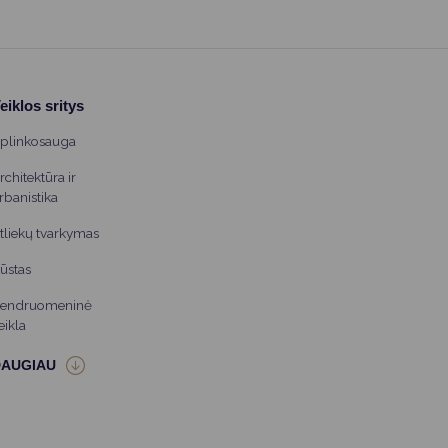
eiklos sritys
plinkosauga
rchitektūra ir
rbanistika
tliekų tvarkymas
ūstas
endruomeninė
eikla