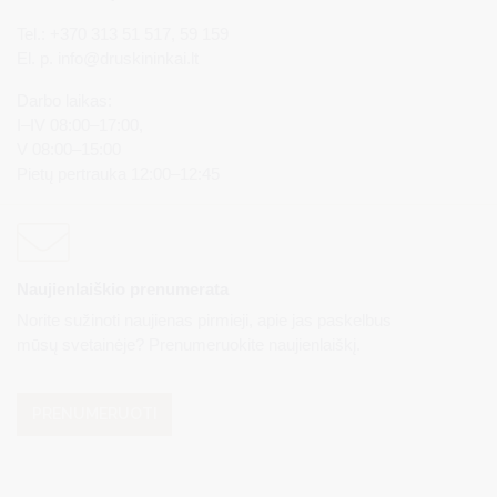
Tel.: +370 313 51 517, 59 159
El. p.
info@druskininkai.lt
Darbo laikas:
I–IV 08:00–17:00,
V 08:00–15:00
Pietų pertrauka 12:00–12:45
Naujienlaiškio prenumerata
Norite sužinoti naujienas pirmieji, apie jas paskelbus
mūsų svetainėje? Prenumeruokite naujienlaiškį.
PRENUMERUOTI