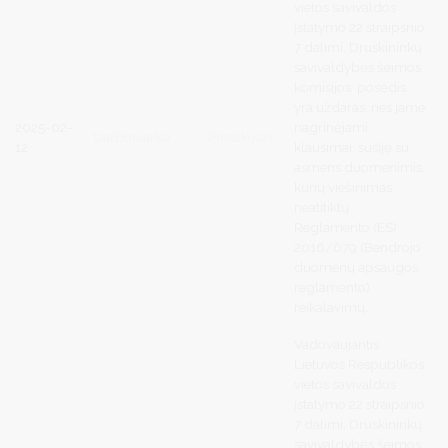
vietos savivaldos
įstatymo 22 straipsnio
7 dalimi, Druskininkų
savivaldybės šeimos
komisijos posėdis
yra uždaras, nes jame
2025-02-
nagrinėjami
Darbotvarkė
Protokolas
12
klausimai, susiję su
asmens duomenimis,
kurių viešinimas
neatitiktų
Reglamento (ES)
2016/679 (Bendrojo
duomenų apsaugos
reglamento)
reikalavimų
.
Vadovaujantis
Lietuvos Respublikos
vietos savivaldos
įstatymo 22 straipsnio
7 dalimi, Druskininkų
savivaldybės šeimos