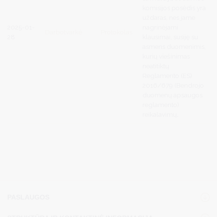
komisijos posėdis yra
uždaras, nes jame
2025-01-
nagrinėjami
Darbotvarkė
Protokolas
28
klausimai, susiję su
asmens duomenimis,
kurių viešinimas
neatitiktų
Reglamento (ES)
2016/679 (Bendrojo
duomenų apsaugos
reglamento)
reikalavimų
.
PASLAUGOS