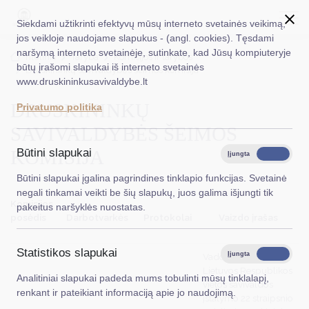
Siekdami užtikrinti efektyvų mūsų interneto svetainės veikimą,
jos veikloje naudojame slapukus - (angl. cookies). Tęsdami
naršymą interneto svetainėje, sutinkate, kad Jūsų kompiuteryje
EN
Ieškoti...
Titulinis
Taryba
Komisijos ir tarybos
būtų įrašomi slapukai iš interneto svetainės
Druskininkų savivaldybės šeimos komisija
www.druskininkusavivaldybe.lt
Taryba
DRUSKININKŲ
Privatumo politika
Meras
SAVIVALDYBĖS ŠEIMOS
Administracija
KOMISIJA
Būtini slapukai
Įjungta
Išjungta
Veiklos sritys
Būtini slapukai įgalina pagrindines tinklapio funkcijas. Svetainė
negali tinkamai veikti be šių slapukų, juos galima išjungti tik
Teisinė informacija
Komisijos
pakeitus naršyklės nuostatas.
posėdis
Darbotvarkės
Protokolai
Vaizdo įrašas
Struktūra ir kontaktinė informacija
Statistikos slapukai
Karjera
Įjungta
Išjungta
Vadovaujantis
Lietuvos Respublikos
Analitiniai slapukai padeda mums tobulinti mūsų tinklalapį,
DUK
vietos savivaldos
renkant ir pateikiant informaciją apie jo naudojimą.
įstatymo 22 straipsnio
PASLAUGOS