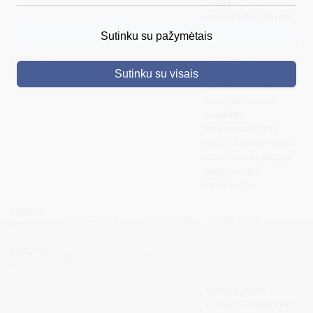
7 dalimi, Druskininkų
savivaldybės šeimos
DRUSKININKAI
komisijos posėdis
Sutinku su pažymėtais
yra uždaras, nes jame
SKELBIMAI
2026-02-
nagrinėjami
Darbotvarkė
Protokolas
24
klausimai, susiję su
Sutinku su visais
TURIZMAS
asmens duomenimis,
kurių viešinimas
VERSLAS
neatitiktų
Reglamento (ES)
PROJEKTAI
2016/679 (Bendrojo
duomenų apsaugos
ŠVIETIMAS
reglamento)
reikalavimų
.
REGISTRACIJA
2025-12-
RENGINIAI
Darbotvarkė
Protokolas
Vaizdo įrašas
08
2025-05-
Darbotvarkė
Protokolas
Vaizdo įrašas
20
Vadovaujantis
Lietuvos Respublikos