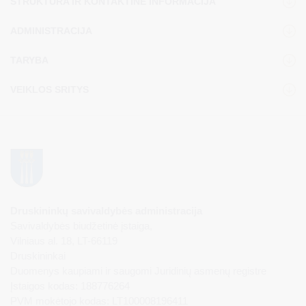
STRUKTŪRA IR KONTAKTINĖ INFORMACIJA
ADMINISTRACIJA
TARYBA
VEIKLOS SRITYS
Druskininkų savivaldybės administracija
Savivaldybės biudžetinė įstaiga,
Vilniaus al. 18, LT-66119
Druskininkai
Duomenys kaupiami ir saugomi Juridinių asmenų registre
Įstaigos kodas: 188776264
PVM mokėtojo kodas: LT100008196411