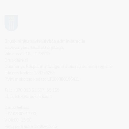
Druskininkų savivaldybės administracija
Savivaldybės biudžetinė įstaiga,
Vilniaus al. 18, LT-66119
Druskininkai
Duomenys kaupiami ir saugomi Juridinių asmenų registre
Įstaigos kodas: 188776264
PVM mokėtojo kodas: LT100008196411
Tel.: +370 313 51 517, 59 159
El. p.
info@druskininkai.lt
Darbo laikas:
I–IV 08:00–17:00,
V 08:00–15:00
Pietų pertrauka 12:00–12:45