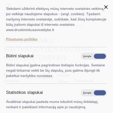
Siekdami užtikrinti efektyvų mūsų interneto svetainės veikimą,
jos veikloje naudojame slapukus - (angl. cookies). Tęsdami
naršymą interneto svetainėje, sutinkate, kad Jūsų kompiuteryje
EN
Ieškoti...
Titulinis
Taryba
Komisijos ir tarybos
būtų įrašomi slapukai iš interneto svetainės
Druskininkų savivaldybės jaunimo reikalų taryba
www.druskininkusavivaldybe.lt
Taryba
DRUSKININKŲ
Privatumo politika
Meras
SAVIVALDYBĖS JAUNIMO
Administracija
REIKALŲ TARYBA
Būtini slapukai
Įjungta
Išjungta
Veiklos sritys
Būtini slapukai įgalina pagrindines tinklapio funkcijas. Svetainė
negali tinkamai veikti be šių slapukų, juos galima išjungti tik
Teisinė informacija
Komisijos
Vaizdo
pakeitus naršyklės nuostatas.
Darbotvarkės
posėdis
Protokolai
įrašas
Struktūra ir kontaktinė informacija
Statistikos slapukai
Karjera
Įjungta
Išjungta
Vaizdo
2025-11-12
Darbotvarkė
Protokolas
Analitiniai slapukai padeda mums tobulinti mūsų tinklalapį,
įrašas
DUK
renkant ir pateikiant informaciją apie jo naudojimą.
Vaizdo
PASLAUGOS