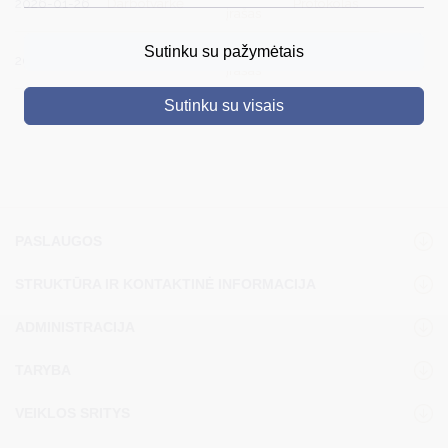
2026-01-26
Darbotvarkė
Protokolas
įrašas
DRUSKININKAI
Vaizdo
Sutinku su pažymėtais
2026-02-25
Darbotvarkė
Protokolas
įrašas
SKELBIMAI
Sutinku su visais
TURIZMAS
VERSLAS
PROJEKTAI
ŠVIETIMAS
PASLAUGOS
REGISTRACIJA
STRUKTŪRA IR KONTAKTINĖ INFORMACIJA
RENGINIAI
ADMINISTRACIJA
TARYBA
VEIKLOS SRITYS