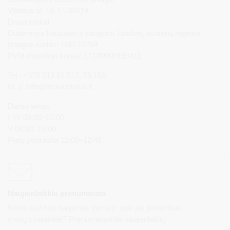
Vilniaus al. 18, LT-66119
Druskininkai
Duomenys kaupiami ir saugomi Juridinių asmenų registre
Įstaigos kodas: 188776264
PVM mokėtojo kodas: LT100008196411
Tel.: +370 313 51 517, 59 159
El. p.
info@druskininkai.lt
Darbo laikas:
I–IV 08:00–17:00,
V 08:00–15:00
Pietų pertrauka 12:00–12:45
Naujienlaiškio prenumerata
Norite sužinoti naujienas pirmieji, apie jas paskelbus
mūsų svetainėje? Prenumeruokite naujienlaiškį.