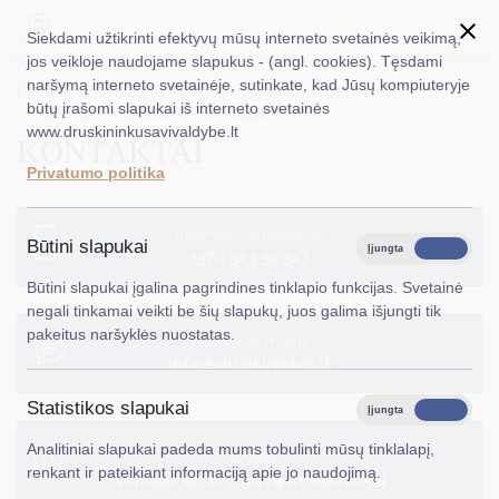
Siekdami užtikrinti efektyvų mūsų interneto svetainės veikimą,
jos veikloje naudojame slapukus - (angl. cookies). Tęsdami
naršymą interneto svetainėje, sutinkate, kad Jūsų kompiuteryje
EN
Ieškoti...
Titulinis
Struktūra ir kontaktinė informacija
būtų įrašomi slapukai iš interneto svetainės
Struktūra ir kontaktinė informacija
www.druskininkusavivaldybe.lt
KONTAKTAI
Taryba
Privatumo politika
Meras
Informacinis telefonas
Administracija
Būtini slapukai
Įjungta
Išjungta
+370 313 51 517
Veiklos sritys
Būtini slapukai įgalina pagrindines tinklapio funkcijas. Svetainė
negali tinkamai veikti be šių slapukų, juos galima išjungti tik
Teisinė informacija
pakeitus naršyklės nuostatas.
Parašykite mums
info@druskininkai.lt
Struktūra ir kontaktinė informacija
Statistikos slapukai
Karjera
Įjungta
Išjungta
Analitiniai slapukai padeda mums tobulinti mūsų tinklalapį,
DUK
Atvykite
renkant ir pateikiant informaciją apie jo naudojimą.
Vilniaus al. 18, 66119 Druskininkai
PASLAUGOS