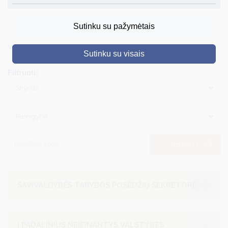
DRUSKININKAI
Sutinku su pažymėtais
SKELBIMAI
Viso įrašų: 131
Sutinku su visais
TURIZMAS
Filtruoti:
VERSLAS
Skyrius
PROJEKTAI
Pareigybė
ŠVIETIMAS
REGISTRACIJA
IEŠKOTI
RENGINIAI
SAVIVALDYBĖS TARYBOS POSĖDŽIŲ SEKRETORĖ
Į PADALINIUS NEĮEINANTYS VALSTYBĖS