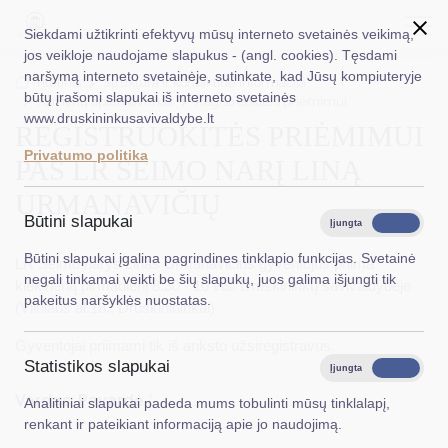
Siekdami užtikrinti efektyvų mūsų interneto svetainės veikimą,
jos veikloje naudojame slapukus - (angl. cookies). Tęsdami
naršymą interneto svetainėje, sutinkate, kad Jūsų kompiuteryje
EN
Ieškoti...
Titulinis
Struktūra ir kontaktinė informacija
būtų įrašomi slapukai iš interneto svetainės
Asmenų aptarnavimas
Registruokitės priėmimui
www.druskininkusavivaldybe.lt
REGISTRUOKITĖS PRIĖMIMUI
Taryba
Privatumo politika
PAS LR SEIMO NARĮ LINĄ
Meras
URMANAVIČIŲ
Administracija
Būtini slapukai
Įjungta
Išjungta
Veiklos sritys
Būtini slapukai įgalina pagrindines tinklapio funkcijas. Svetainė
LR Seimo narys Linas Urmanavičius gyventojus priima
negali tinkamai veikti be šių slapukų, juos galima išjungti tik
kiekvieną pirmadienį 8:30 - 10 val. Druskininkų savivaldybėje
Teisinė informacija
pakeitus naršyklės nuostatas.
(Vilniaus al.18., Druskinininkai).
Struktūra ir kontaktinė informacija
Gyventojai priimami tik iš anksto užsiregistravus.
Statistikos slapukai
Karjera
Įjungta
Išjungta
Vardas, Pavardė
*
Analitiniai slapukai padeda mums tobulinti mūsų tinklalapį,
DUK
renkant ir pateikiant informaciją apie jo naudojimą.
PASLAUGOS