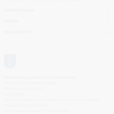
ADMINISTRACIJA
TARYBA
VEIKLOS SRITYS
Druskininkų savivaldybės administracija
Savivaldybės biudžetinė įstaiga,
Vilniaus al. 18, LT-66119
Druskininkai
Duomenys kaupiami ir saugomi Juridinių asmenų registre
Įstaigos kodas: 188776264
PVM mokėtojo kodas: LT100008196411