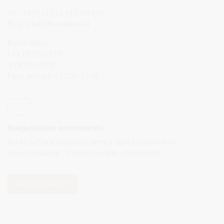
Tel.: +370 313 51 517, 59 159
El. p.
info@druskininkai.lt
Darbo laikas:
I–IV 08:00–17:00,
V 08:00–15:00
Pietų pertrauka 12:00–12:45
Naujienlaiškio prenumerata
Norite sužinoti naujienas pirmieji, apie jas paskelbus
mūsų svetainėje? Prenumeruokite naujienlaiškį.
PRENUMERUOTI