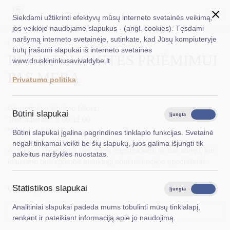
Siekdami užtikrinti efektyvų mūsų interneto svetainės veikimą,
jos veikloje naudojame slapukus - (angl. cookies). Tęsdami
naršymą interneto svetainėje, sutinkate, kad Jūsų kompiuteryje
EN
Ieškoti...
Titulinis
Meras
Registruokitės priėmimui
būtų įrašomi slapukai iš interneto svetainės
REGISTRUOKITĖS PRIĖMIMUI
www.druskininkusavivaldybe.lt
Taryba
PAS MERĄ
Privatumo politika
Meras
Gyventojų priėmimo laikas:
Administracija
Būtini slapukai
Įjungta
Išjungta
Trečiadieniais 9.00-11.00
Veiklos sritys
*laikas gali būti derinamas
Būtini slapukai įgalina pagrindines tinklapio funkcijas. Svetainė
negali tinkamai veikti be šių slapukų, juos galima išjungti tik
Teisinė informacija
Asmenys į priėmimą pas merą registruojami tik tuo atveju, kai
pakeitus naršyklės nuostatas.
klausimo neišsprendė atsakingi administracijos specialistai.
Struktūra ir kontaktinė informacija
Statistikos slapukai
Karjera
Vardas, Pavardė
*
Įjungta
Išjungta
Analitiniai slapukai padeda mums tobulinti mūsų tinklalapį,
DUK
renkant ir pateikiant informaciją apie jo naudojimą.
PASLAUGOS