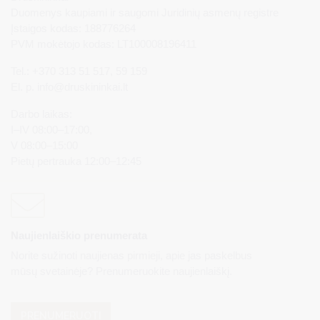
Duomenys kaupiami ir saugomi Juridinių asmenų registre
Įstaigos kodas: 188776264
PVM mokėtojo kodas: LT100008196411
Tel.: +370 313 51 517, 59 159
El. p.
info@druskininkai.lt
Darbo laikas:
I–IV 08:00–17:00,
V 08:00–15:00
Pietų pertrauka 12:00–12:45
Naujienlaiškio prenumerata
Norite sužinoti naujienas pirmieji, apie jas paskelbus
mūsų svetainėje? Prenumeruokite naujienlaiškį.
PRENUMERUOTI