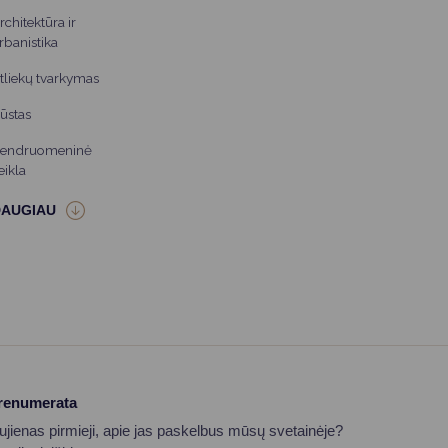
rchitektūra ir
rbanistika
tliekų tvarkymas
ūstas
endruomeninė
eikla
prenumerata
aujienas pirmieji, apie jas paskelbus mūsų svetainėje?