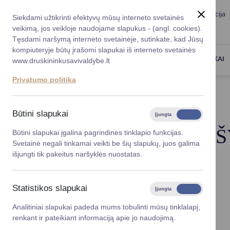
Taryba
Meras
Administracija
Siekdami užtikrinti efektyvų mūsų interneto svetainės
Karjera
DUK
veikimą, jos veikloje naudojame slapukus - (angl. cookies).
Registruokitės priėmi
Administracin
Tęsdami naršymą interneto svetainėje, sutinkate, kad Jūsų
kompiuteryje būtų įrašomi slapukai iš interneto svetainės
Darbotvarkė
Savivaldybės 
PASLAUGOS
DRUSKININKAI
www.druskininkusavivaldybe.lt
vadovai
Kontaktai
Privatumo politika
Planavimo do
Titulinis
Meras
Gyvenimo aprašymas
Vicemerai
Korupcijos pre
Būtini slapukai
Įjungta
Išjungta
Mero patarėja
Viešieji pirkim
GYVENIMO APRA
Būtini slapukai įgalina pagrindines tinklapio funkcijas.
Svetainė negali tinkamai veikti be šių slapukų, juos galima
Lygios galim
išjungti tik pakeitus naršyklės nuostatas.
Savivaldybės
Simonas Kazakevičius
projektai
Statistikos slapukai
Įjungta
Išjungta
Gimimo data: 1984 03 21
Finansų valdym
Analitiniai slapukai padeda mums tobulinti mūsų tinklalapį,
Išsilavinimas
renkant ir pateikiant informaciją apie jo naudojimą.
Organizacinė 