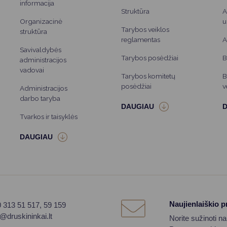
informacija
Struktūra
A
Organizacinė
u
Tarybos veiklos
struktūra
reglamentas
A
Savivaldybės
Tarybos posėdžiai
B
administracijos
vadovai
Tarybos komitetų
B
posėdžiai
v
Administracijos
darbo taryba
Tvarkos ir taisyklės
Naujienlaiškio 
0 313 51 517, 59 159
o@druskininkai.lt
Norite sužinoti n