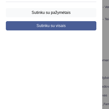
2006-2008 m.
Mykolo Romerio universitetas - Ver
Sutinku su pažymėtais
2002-2006 m.
Mykolo Romerio universitetas - Tei
Sutinku su visais
2002 m.
Druskininkų „Ryto" gimnazija
Darbo
patirtis
Nuo 2023 m.
Druskininkų savivaldybės viceme
2020 – 2023 m.
Mero patarėjas
2019 m.
Išrinktas į Druskininkų savivaldyb
2008 – 2020 m.
AB Telia Lietuva, komandos vadova
2003 – 2008 m.
UAB Nota bene Projektų vadovas
Šeimos verslas
Nedideli, jaukūs svečių namai „Fa