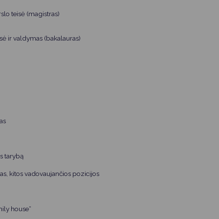
Vartotojų teisių apsauga
slo teisė (magistras)
Pranešėjų apsauga
sė ir valdymas (bakalauras)
Asmens duomenų apsauga
ras
ės tarybą
s, kitos vadovaujančios pozicijos
mily house“