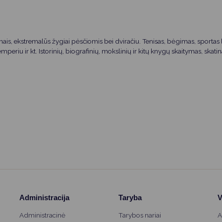
ais, ekstremalūs žygiai pėsčiomis bei dviračiu. Tenisas, bėgimas, sportas l
emperiu ir kt. Istorinių, biografinių, mokslinių ir kitų knygų skaitymas, skat
Administracija
Taryba
V
Administracinė
Tarybos nariai
A