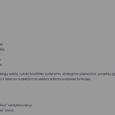
as
tas
s
ra
įstaigų veiklą, vykdo biudžeto sudarymo, strateginio planavimo, projektų 
r kitas su nustatytomis veiklos sritimis susijusias funkcijas.
kininkus“ valdybos narys,
as“ narys.