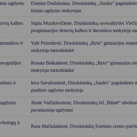
zinio ugdymo
Dainius Dudzinskas,
Druskininkų „Saulės“ pagrindin
fizinio ugdymo mokytojas
tuvių kalbos
Sigita Muzikevičienė,
Druskininkų savivaldybės Vieči
progimnazijos lietuvių kalbos ir literatūros mokytoja m
ematikos ir
Valė Peluritienė,
Druskininkų „Ryto“ gimnazijos mate
mokytoja metodininkė
reografijos
Ronata Balkaitienė,
Druskininkų „Ryto“ gimnazijos m
mokytoja metodininkė
dinio ir
Ieva Savulionienė,
Druskininkų „Saulės“ pagrindinės
pradinio ugdymo mokytoja
o ugdymo
Jūratė Vaičiulionienė,
Druskininkų l/d „Bitutė“ direktor
pavaduotoja ugdymui
chologų ir
Rasa Mačiulaitienė,
Druskininkų švietimo centro psich