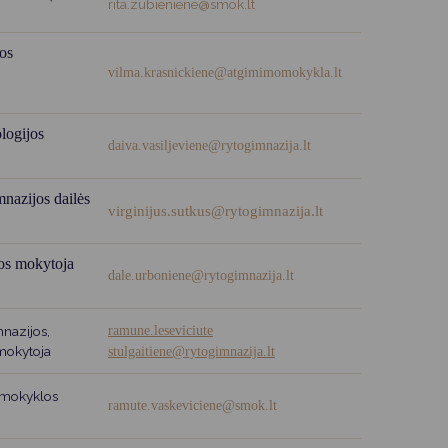
rita.zubieniene@smok.lt
os
vilma.krasnickiene@atgimimomokykla.lt
logijos
daiva.vasiljeviene
@rytogimnazija.lt
nazijos dailės
virginijus.sutkus@rytogimnazija.lt
os mokytoja
dale.urboniene@rytogimnazija.lt
nazijos,
ramune.leseviciute
 mokytoja
stulgaitiene@rytogimnazija.lt
 mokyklos
ramute.vaskeviciene@smok.lt