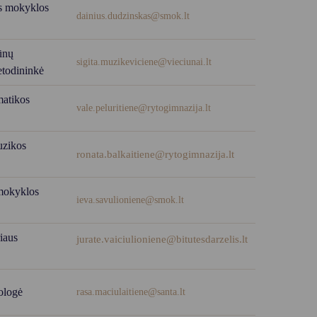
ės mokyklos
dainius.dudzinskas@smok.lt
ūnų
sigita.muzikeviciene
@
vieciunai.lt
etodininkė
matikos
vale.peluritiene
@
rytogimnazija.lt
uzikos
ronata.balkaitiene@rytogimnazija.lt
 mokyklos
ieva.savulioniene
@
smok.lt
iaus
jurate.vaiciulioniene
@bitutesdarzelis
.lt
ologė
rasa.maciulaitiene@santa.lt