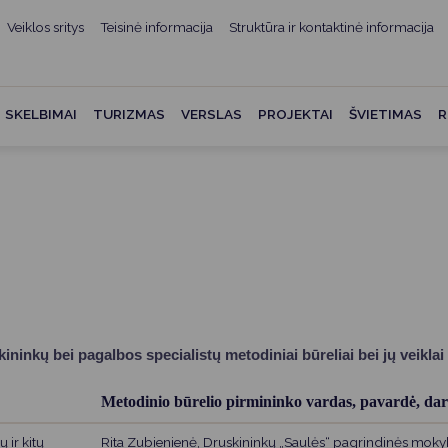
Veiklos sritys
Teisinė informacija
Struktūra ir kontaktinė informacija
mui
ė informacija
Teisės aktai
Struktūra ir kontaktinė
informacija
administracijos
Norminiai teisės aktai
SKELBIMAI
TURIZMAS
VERSLAS
PROJEKTAI
ŠVIETIMAS
R
Asmenų aptarnavimas
Teisės aktų projektai
kumentai
Konsultavimasis su
Mero potvarkiai
visuomene
vencija
Tyrimai ir analizės
Savivaldybės įstaigos
ai
Valstybės garantuojama
Darbo grupės ir komisijos
ybės
teisinė pagalba
Seniūnijos
 remiami
Teisės aktų pažeidimai
Nuorodos
ninkų bei pagalbos specialistų metodiniai būreliai bei jų veiklai
Galiojančio teisinio
as ir apskaita
reguliavimo poveikio ex post
Metodinio būrelio pirmininko vardas, pavardė, dar
vertinimas
struktūra
ir kitų
Rita Zubienienė, Druskininkų „Saulės“ pagrindinės moky