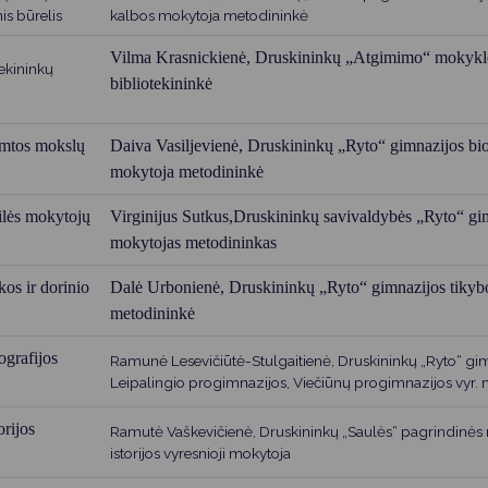
Vartotojų teisių apsauga
is būrelis
kalbos mokytoja metodininkė
Pranešėjų apsauga
Vilma Krasnickienė,
Druskininkų „Atgimimo“ mokykl
ekininkų
bibliotekininkė
Asmens duomenų apsauga
amtos mokslų
Daiva Vasiljevienė,
Druskininkų „Ryto“ gimnazijos bio
mokytoja metodininkė
lės mokytojų
Virginijus Sutkus,
Druskininkų savivaldybės „Ryto“ gim
mokytojas metodininkas
os ir dorinio
Dalė Urbonienė,
Druskininkų „Ryto“ gimnazijos tikyb
metodininkė
grafijos
Ramunė Lesevičiūtė-Stulgaitienė, Druskininkų „Ryto“ gim
Leipalingio progimnazijos, Viečiūnų progimnazijos vyr.
rijos
Ramutė Vaškevičienė, Druskininkų „Saulės“ pagrindinės
istorijos vyresnioji mokytoja