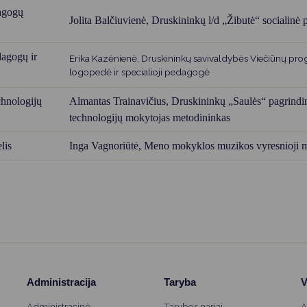
dagogų
Jolita Balčiuvienė,
Druskininkų l/d „Žibutė“ socialinė
dagogų ir
Erika Kazėnienė, Druskininkų savivaldybės Viečiūnų pro
logopedė ir specialioji pedagogė
hnologijų
Almantas Trainavičius,
Druskininkų „Saulės“ pagrind
technologijų mokytojas metodininkas
lis
Inga Vagnoriūtė,
Meno mokyklos muzikos vyresnioji 
Administracija
Taryba
V
Administracinė
Tarybos nariai
A