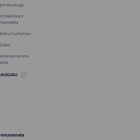
plinkosauga
rchitektūra ir
rbanistika
tliekų tvarkymas
ūstas
endruomeninė
eikla
prenumerata