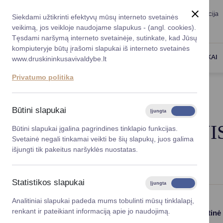
Taryba
Meras
Administracija
Siekdami užtikrinti efektyvų mūsų interneto svetainės
Karjera
DUK
veikimą, jos veikloje naudojame slapukus - (angl. cookies).
Registruokitės priėmi
Administracin
Tęsdami naršymą interneto svetainėje, sutinkate, kad Jūsų
kompiuteryje būtų įrašomi slapukai iš interneto svetainės
Darbotvarkė
Savivaldybės 
PASLAUGOS
DRUSKININKAI
www.druskininkusavivaldybe.lt
vadovai
Kontaktai
Privatumo politika
Planavimo do
Titulinis
Administracija
Vicemerai
Korupcijos pre
Būtini slapukai
Įjungta
Išjungta
Mero patarėja
Viešieji pirkim
ADMINI
Būtini slapukai įgalina pagrindines tinklapio funkcijas.
Svetainė negali tinkamai veikti be šių slapukų, juos galima
Lygios galim
išjungti tik pakeitus naršyklės nuostatas.
Savivaldybės
projektai
Statistikos slapukai
Įjungta
Išjungta
Finansų valdym
Analitiniai slapukai padeda mums tobulinti mūsų tinklalapį,
renkant ir pateikiant informaciją apie jo naudojimą.
Paslaugos
Struktūra ir kontaktinė
Organizacinė 
informacija