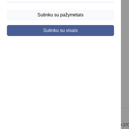
Gyvenamosios
Asmenų
vietos deklaravimas
Sutinku su pažymėtais
aptarnavimas
Civilinės būklės
Kontaktai
aktų įrašai
Sutinku su visais
Konsultavimasis su
Vaikas +
visuomene
Socialinė apsauga
Valdymo struktūros
ir parama
schema
Verslo licencijos ir
Savivaldybės
leidimai
įstaigos
Druskininkų savivaldybės
Tel.: +37