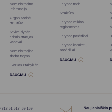
Vartotojų teisių apsauga
Administracinė
Tarybos nariai
A
informacija
Pranešėjų apsauga
Struktūra
A
Organizacinė
u
Asmens duomenų apsauga
Tarybos veiklos
struktūra
reglamentas
A
Savivaldybės
Tarybos posėdžiai
B
administracijos
vadovai
Tarybos komitetų
B
posėdžiai
v
Administracijos
darbo taryba
Tvarkos ir taisyklės
Naujienlaiškio 
0 313 51 517, 59 159