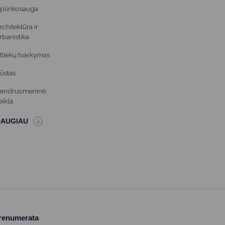
plinkosauga
rchitektūra ir
rbanistika
tliekų tvarkymas
ūstas
endruomeninė
eikla
prenumerata