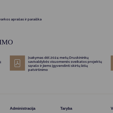
rkos aprašas ir paraiška
RIMO
Įsakymas dėl 2024 metų Druskininkų
ų
savivaldybės visuomenės sveikatos projektų
sąrašo ir jiems įgyvendinti skirtų lėšų
patvirtinimo
Administracija
Taryba
V