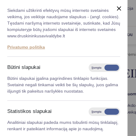
Taryba
Meras
Administracija
Siekdami užtikrinti efektyvų mūsų interneto svetainės
Karjera
DUK
veikimą, jos veikloje naudojame slapukus - (angl. cookies).
Registruokitės priėmi
Administracin
Tęsdami naršymą interneto svetainėje, sutinkate, kad Jūsų
kompiuteryje būtų įrašomi slapukai iš interneto svetainės
Darbotvarkė
Savivaldybės 
PASLAUGOS
DRUSKININKAI
www.druskininkusavivaldybe.lt
vadovai
Kontaktai
Privatumo politika
Planavimo do
Titulinis
Administracija
Visuomenės sveikatos rėmi
Vicemerai
Korupcijos pre
Būtini slapukai
Įjungta
Išjungta
VISUOMENĖS SVEI
Mero patarėja
Viešieji pirkim
Būtini slapukai įgalina pagrindines tinklapio funkcijas.
Svetainė negali tinkamai veikti be šių slapukų, juos galima
Lygios galim
išjungti tik pakeitus naršyklės nuostatas.
Kviečiame teikti paraiškas Druskininkų savivaldybės visu
Savivaldybės
Programos tikslas
– remti Druskininkų savivaldybėje vykdom
projektai
Statistikos slapukai
formuojančias aktyvų visuomenės požiūrį į sveikatą ir sveiką
Įjungta
Išjungta
Finansų valdym
Analitiniai slapukai padeda mums tobulinti mūsų tinklalapį,
2026 m. prioritetinės sveikatinimo kryptys:
renkant ir pateikiant informaciją apie jo naudojimą.
Organizacinė 
Psichikos sveikatos stiprinimas;