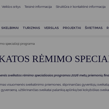
Veiklos sritys
Teisinė informacija
Struktūra ir kontaktinė informacija
mui
ė informacija
Teisės aktai
Struktūra ir kontaktinė
informacija
administracijos
Norminiai teisės aktai
SKELBIMAI
TURIZMAS
VERSLAS
PROJEKTAI
ŠVIETIMAS
R
Asmenų aptarnavimas
Teisės aktų projektai
kumentai
Konsultavimasis su
mo specialioji programa
Mero potvarkiai
visuomene
vencija
KATOS RĖMIMO SPECIA
Tyrimai ir analizės
Savivaldybės įstaigos
ai
Valstybės garantuojama
Darbo grupės ir komisijos
ybės
teisinė pagalba
omenės sveikatos rėmimo specialiosios programos 2026 metų priemonių fin
Seniūnijos
 remiami
Teisės aktų pažeidimai
as visuomenės sveikatinimo priemones, stiprinančias gyventojų sveikatą,
Nuorodos
Galiojančio teisinio
 gyvenseną, užtikrinančias sveikatai palankią aplinką bei kokybiškas sveik
as ir apskaita
reguliavimo poveikio ex post
vertinimas
struktūra