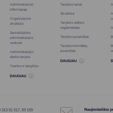
Administracinė
Tarybos nariai
A
informacija
Struktūra
A
Organizacinė
u
Tarybos veiklos
struktūra
reglamentas
A
Savivaldybės
Tarybos posėdžiai
B
administracijos
vadovai
Tarybos komitetų
B
posėdžiai
v
Administracijos
darbo taryba
Tvarkos ir taisyklės
Naujienlaiškio 
0 313 51 517, 59 159