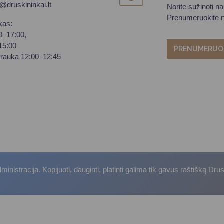
o@druskininkai.lt
Norite sužinoti n
Prenumeruokite na
kas:
00–17:00,
–15:00
PRENUMERUO
trauka 12:00–12:45
istracija. Kopijuoti, dauginti, platinti galima tik gavus raštišką Dru