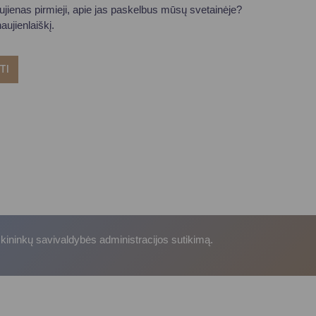
aujienas pirmieji, apie jas paskelbus mūsų svetainėje?
ujienlaiškį.
TI
skininkų savivaldybės administracijos sutikimą.