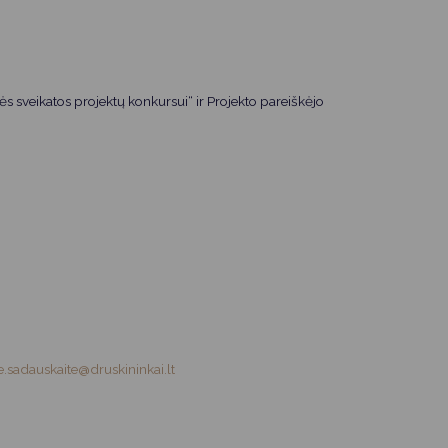
ės sveikatos projektų konkursui“ ir Projekto pareiškėjo
e.sadauskaite@druskininkai.lt