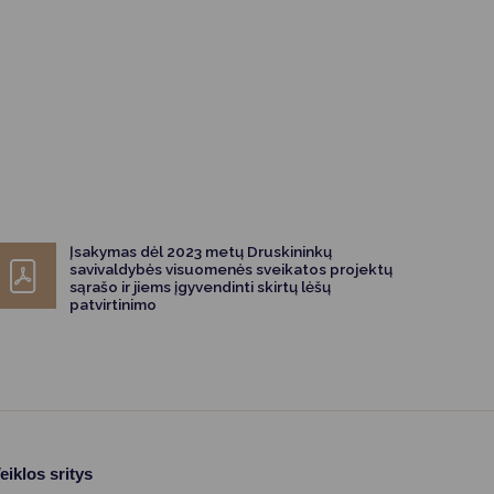
Įsakymas dėl 2023 metų Druskininkų
savivaldybės visuomenės sveikatos projektų
sąrašo ir jiems įgyvendinti skirtų lėšų
patvirtinimo
eiklos sritys