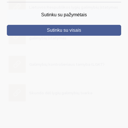
Lietuvos Respublikos lygių galimybių įstatymas
DRUSKININKAI
Sutinku su pažymėtais
SKELBIMAI
Sutinku su visais
TURIZMAS
Lietuvos Respublikos Moterų ir Vyrų lygių
galimybių įstatymas
VERSLAS
PROJEKTAI
Galimybių kontrolieriaus tarnyba (LGKT)
ŠVIETIMAS
REGISTRACIJA
RENGINIAI
Skundo dėl lygių galimybių tvarka