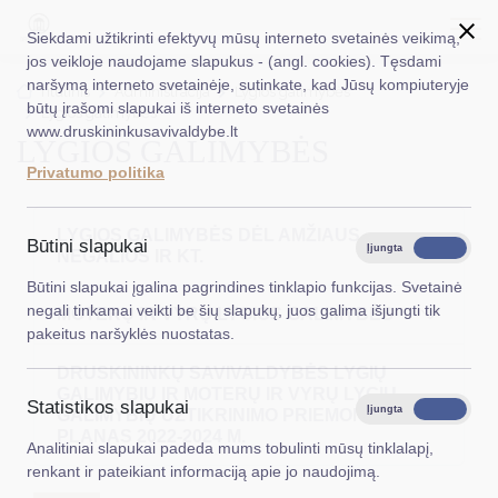
Siekdami užtikrinti efektyvų mūsų interneto svetainės veikimą,
jos veikloje naudojame slapukus - (angl. cookies). Tęsdami
naršymą interneto svetainėje, sutinkate, kad Jūsų kompiuteryje
EN
Ieškoti...
Titulinis
Administracija
Lygios galimybės
būtų įrašomi slapukai iš interneto svetainės
Lygios galimybės
www.druskininkusavivaldybe.lt
LYGIOS GALIMYBĖS
Taryba
Privatumo politika
Meras
LYGIOS GALIMYBĖS DĖL AMŽIAUS,
Administracija
Būtini slapukai
Įjungta
Išjungta
NEGALIOS IR KT.
Veiklos sritys
Būtini slapukai įgalina pagrindines tinklapio funkcijas. Svetainė
negali tinkamai veikti be šių slapukų, juos galima išjungti tik
MOTERŲ IR VYRŲ LYGIOS GALIMYBĖS
Teisinė informacija
pakeitus naršyklės nuostatas.
Struktūra ir kontaktinė informacija
DRUSKININKŲ SAVIVALDYBĖS LYGIŲ
GALIMYBIŲ IR MOTERŲ IR VYRŲ LYGIŲ
Statistikos slapukai
Karjera
Įjungta
Išjungta
GALIMYBIŲ UŽTIKRINIMO PRIEMONIŲ
PLANAS 2022-2024 M.
Analitiniai slapukai padeda mums tobulinti mūsų tinklalapį,
DUK
renkant ir pateikiant informaciją apie jo naudojimą.
PASLAUGOS