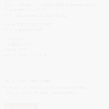
Duomenys kaupiami ir saugomi Juridinių asmenų registre
Įstaigos kodas: 188776264
PVM mokėtojo kodas: LT100008196411
Tel.: +370 313 51 517, 59 159
El. p.
info@druskininkai.lt
Darbo laikas:
I–IV 08:00–17:00,
V 08:00–15:00
Pietų pertrauka 12:00–12:45
Naujienlaiškio prenumerata
Norite sužinoti naujienas pirmieji, apie jas paskelbus
mūsų svetainėje? Prenumeruokite naujienlaiškį.
PRENUMERUOTI