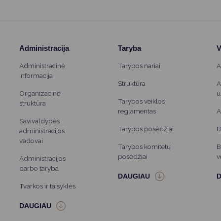
Administracija
Taryba
V
Administracinė
Tarybos nariai
A
informacija
Struktūra
A
Organizacinė
u
Tarybos veiklos
struktūra
reglamentas
A
Savivaldybės
Tarybos posėdžiai
B
administracijos
vadovai
Tarybos komitetų
B
posėdžiai
v
Administracijos
darbo taryba
Tvarkos ir taisyklės