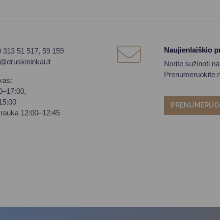
Naujienlaiškio 
0 313 51 517, 59 159
o@druskininkai.lt
Norite sužinoti n
Prenumeruokite na
kas:
00–17:00,
–15:00
PRENUMERUO
trauka 12:00–12:45