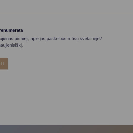
prenumerata
aujienas pirmieji, apie jas paskelbus mūsų svetainėje?
ujienlaiškį.
TI