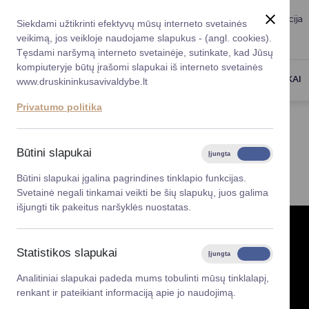
Taryba
Meras
Administracija
Siekdami užtikrinti efektyvų mūsų interneto svetainės
Karjera
DUK
veikimą, jos veikloje naudojame slapukus - (angl. cookies).
Registruokitės priėmi
Administracin
Tęsdami naršymą interneto svetainėje, sutinkate, kad Jūsų
kompiuteryje būtų įrašomi slapukai iš interneto svetainės
Darbotvarkė
Savivaldybės 
PASLAUGOS
DRUSKININKAI
www.druskininkusavivaldybe.lt
vadovai
Kontaktai
Privatumo politika
Planavimo do
Titulinis
Administracija
Gestų kalba
Vicemerai
Korupcijos pre
Būtini slapukai
Įjungta
Išjungta
GESTŲ KALBA
Mero patarėja
Viešieji pirkim
Būtini slapukai įgalina pagrindines tinklapio funkcijas.
Svetainė negali tinkamai veikti be šių slapukų, juos galima
Lygios galim
išjungti tik pakeitus naršyklės nuostatas.
Savivaldybės
projektai
Statistikos slapukai
Įjungta
Išjungta
Finansų valdym
Analitiniai slapukai padeda mums tobulinti mūsų tinklalapį,
renkant ir pateikiant informaciją apie jo naudojimą.
Organizacinė 