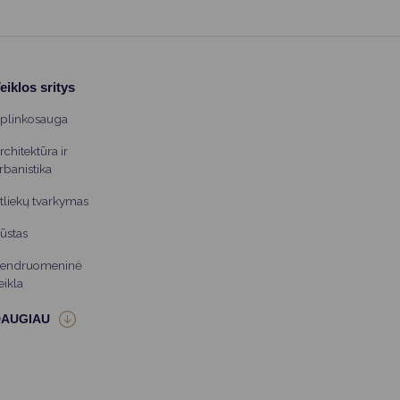
eiklos sritys
plinkosauga
rchitektūra ir
rbanistika
tliekų tvarkymas
ūstas
endruomeninė
eikla