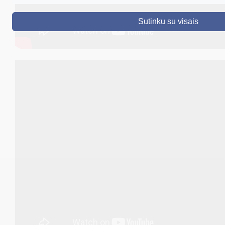
DRUSKININKAI
Sutinku su visais
SKELBIMAI
TURIZMAS
VERSLAS
PROJEKTAI
ŠVIETIMAS
REGISTRACIJA
RENGINIAI