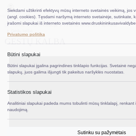
Siekdami užtikrinti efektyvų mūsų interneto svetainės veikimą, jos 
(angl. cookies). Tęsdami naršymą interneto svetainėje, sutinkate, 
įrašomi slapukai iš interneto svetainės www.druskininkusavivaldybe.
EN
Ieš
Titulinis
Administracija
Finansų valdymas ir apskaita
Gestų kalba
Privatumo politika
GESTŲ KALBA
Taryba
Meras
Būtini slapukai
Administracija
Būtini slapukai įgalina pagrindines tinklapio funkcijas. Svetainė nega
slapukų, juos galima išjungti tik pakeitus naršyklės nuostatas.
Veiklos sritys
Teisinė informacija
Statistikos slapukai
Struktūra ir kontaktinė informacija
Analitiniai slapukai padeda mums tobulinti mūsų tinklalapį, renkant i
naudojimą.
Karjera
DUK
Sutinku su pažymėtais
PASLAUGOS