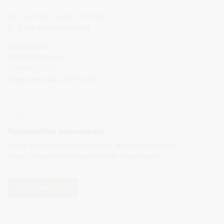
Tel.: +370 313 51 517, 59 159
El. p.
info@druskininkai.lt
Darbo laikas:
I–IV 08:00–17:00,
V 08:00–15:00
Pietų pertrauka 12:00–12:45
Naujienlaiškio prenumerata
Norite sužinoti naujienas pirmieji, apie jas paskelbus
mūsų svetainėje? Prenumeruokite naujienlaiškį.
PRENUMERUOTI