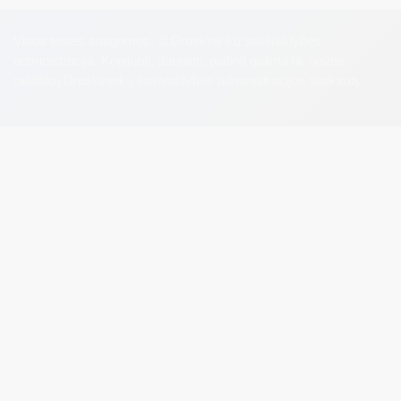
Visos teisės saugomos. © Druskininkų savivaldybės
administracija. Kopijuoti, dauginti, platinti galima tik gavus
raštišką Druskininkų savivaldybės administracijos sutikimą.