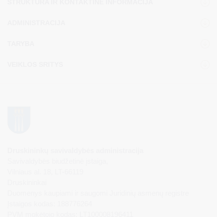
STRUKTŪRA IR KONTAKTINĖ INFORMACIJA
ADMINISTRACIJA
TARYBA
VEIKLOS SRITYS
Druskininkų savivaldybės administracija
Savivaldybės biudžetinė įstaiga,
Vilniaus al. 18, LT-66119
Druskininkai
Duomenys kaupiami ir saugomi Juridinių asmenų registre
Įstaigos kodas: 188776264
PVM mokėtojo kodas: LT100008196411